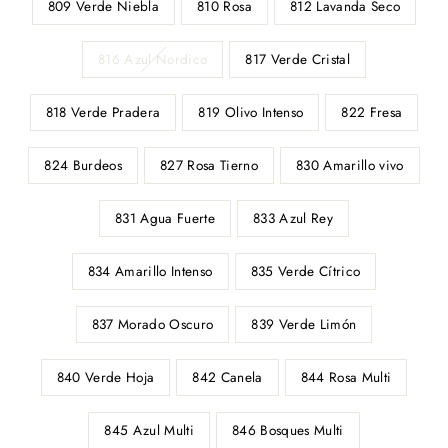
809 Verde Niebla
810 Rosa
812 Lavanda Seco
816 Azul Nordico
817 Verde Cristal
818 Verde Pradera
819 Olivo Intenso
822 Fresa
824 Burdeos
827 Rosa Tierno
830 Amarillo vivo
831 Agua Fuerte
833 Azul Rey
834 Amarillo Intenso
835 Verde Cítrico
837 Morado Oscuro
839 Verde Limón
840 Verde Hoja
842 Canela
844 Rosa Multi
845 Azul Multi
846 Bosques Multi