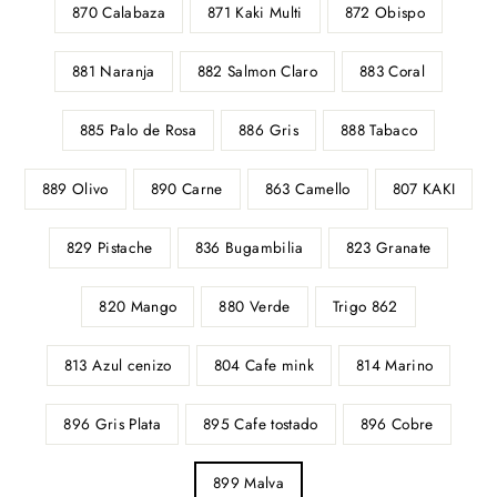
870 Calabaza
871 Kaki Multi
872 Obispo
881 Naranja
882 Salmon Claro
883 Coral
885 Palo de Rosa
886 Gris
888 Tabaco
889 Olivo
890 Carne
863 Camello
807 KAKI
829 Pistache
836 Bugambilia
823 Granate
820 Mango
880 Verde
Trigo 862
813 Azul cenizo
804 Cafe mink
814 Marino
896 Gris Plata
895 Cafe tostado
896 Cobre
899 Malva