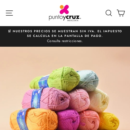
Ir
directamente
NAVEGACIÓN
BUSCA
C
al
contenido
🛒 NUESTROS PRECIOS SE MUESTRAN SIN IVA. EL IMPUESTO
SE CALCULA EN LA PANTALLA DE PAGO.
diapositivas
Consulta restricciones.
pausa