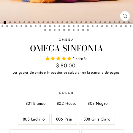
CE
(E
OMEGA
OMEGA SINFONIA
1 reseña
Precio
$ 80.00
habitual
Los
gastos de envío
e impuestos se calculan en la pantalla de pagos.
COLOR
801 Blanco
802 Hueso
803 Negro
805 Ladrillo
806 Paja
808 Gris Claro