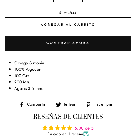
5 en stock
AGREGAR AL CARRITO
COMPRAR AHORA
Omega Sinfonia
100% Algodón
100 Grs.
200 Mts.
Agujas 3.5 mm.
Compartir
Tuitear
Pinear
Compartir
Tuitear
Hacer pin
en
en
en
RESEÑAS DE CLIENTES
Facebook
Twitter
Pinterest
5.00 de 5
Basado en 1 reseña