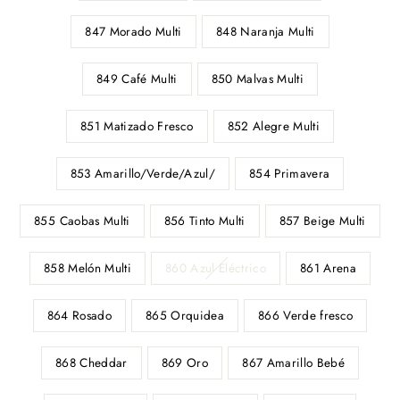
847 Morado Multi
848 Naranja Multi
849 Café Multi
850 Malvas Multi
851 Matizado Fresco
852 Alegre Multi
853 Amarillo/Verde/Azul/
854 Primavera
855 Caobas Multi
856 Tinto Multi
857 Beige Multi
858 Melón Multi
860 Azul Eléctrico
861 Arena
864 Rosado
865 Orquidea
866 Verde fresco
868 Cheddar
869 Oro
867 Amarillo Bebé