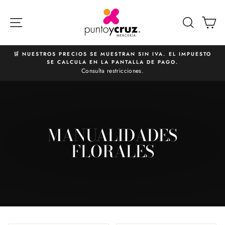
Ir
directamente
NAVEGACIÓN
BUSCA
C
al
contenido
🛒 NUESTROS PRECIOS SE MUESTRAN SIN IVA. EL IMPUESTO
SE CALCULA EN LA PANTALLA DE PAGO.
diapositivas
Consulta restricciones.
pausa
MANUALIDADES
FLORALES