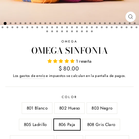
CE
(E
OMEGA
OMEGA SINFONIA
1 reseña
Precio
$ 80.00
habitual
Los
gastos de envío
e impuestos se calculan en la pantalla de pagos.
COLOR
801 Blanco
802 Hueso
803 Negro
805 Ladrillo
806 Paja
808 Gris Claro