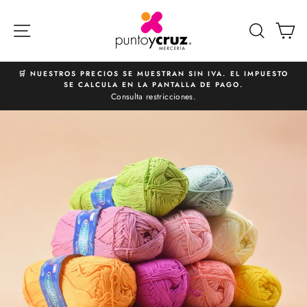
Ir
directamente
NAVEGACIÓN
BUSCA
C
al
contenido
🛒 NUESTROS PRECIOS SE MUESTRAN SIN IVA. EL IMPUESTO
SE CALCULA EN LA PANTALLA DE PAGO.
diapositivas
Consulta restricciones.
pausa