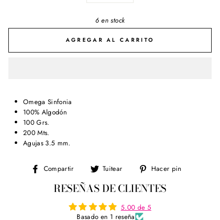
6 en stock
AGREGAR AL CARRITO
Omega Sinfonia
100% Algodón
100 Grs.
200 Mts.
Agujas 3.5 mm.
Compartir
Tuitear
Pinear
Compartir
Tuitear
Hacer pin
en
en
en
RESEÑAS DE CLIENTES
Facebook
Twitter
Pinterest
5.00 de 5
Basado en 1 reseña