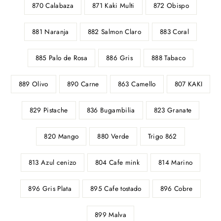
870 Calabaza
871 Kaki Multi
872 Obispo
881 Naranja
882 Salmon Claro
883 Coral
885 Palo de Rosa
886 Gris
888 Tabaco
889 Olivo
890 Carne
863 Camello
807 KAKI
829 Pistache
836 Bugambilia
823 Granate
820 Mango
880 Verde
Trigo 862
813 Azul cenizo
804 Cafe mink
814 Marino
896 Gris Plata
895 Cafe tostado
896 Cobre
899 Malva