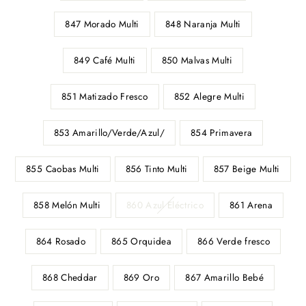
847 Morado Multi
848 Naranja Multi
849 Café Multi
850 Malvas Multi
851 Matizado Fresco
852 Alegre Multi
853 Amarillo/Verde/Azul/
854 Primavera
855 Caobas Multi
856 Tinto Multi
857 Beige Multi
858 Melón Multi
860 Azul Eléctrico
861 Arena
864 Rosado
865 Orquidea
866 Verde fresco
868 Cheddar
869 Oro
867 Amarillo Bebé