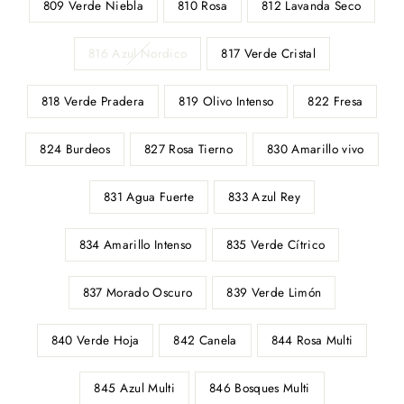
809 Verde Niebla
810 Rosa
812 Lavanda Seco
816 Azul Nordico
817 Verde Cristal
818 Verde Pradera
819 Olivo Intenso
822 Fresa
824 Burdeos
827 Rosa Tierno
830 Amarillo vivo
831 Agua Fuerte
833 Azul Rey
834 Amarillo Intenso
835 Verde Cítrico
837 Morado Oscuro
839 Verde Limón
840 Verde Hoja
842 Canela
844 Rosa Multi
845 Azul Multi
846 Bosques Multi