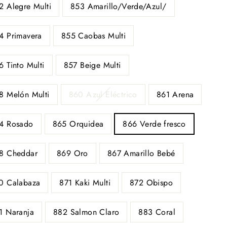
2 Alegre Multi
853 Amarillo/Verde/Azul/
4 Primavera
855 Caobas Multi
6 Tinto Multi
857 Beige Multi
8 Melón Multi
860 Azul Eléctrico
861 Arena
4 Rosado
865 Orquidea
866 Verde fresco
8 Cheddar
869 Oro
867 Amarillo Bebé
0 Calabaza
871 Kaki Multi
872 Obispo
1 Naranja
882 Salmon Claro
883 Coral