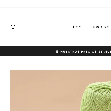
Ir
directamente
al
contenido
BUSCAR
HOME
NOSOTRO
🛒 NUESTROS PRECIOS SE MU