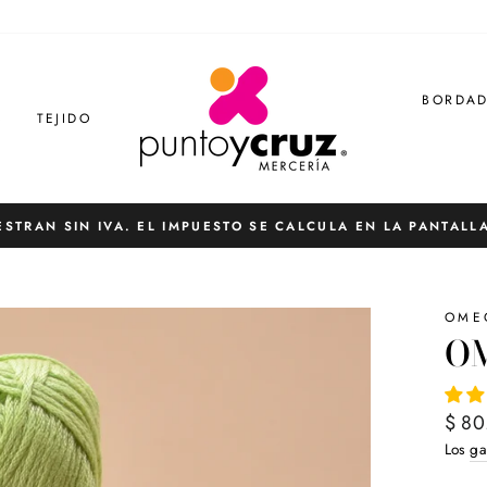
BORDA
S
TEJIDO
ESTRAN SIN IVA. EL IMPUESTO SE CALCULA EN LA PANTALL
diapositivas
pausa
OME
O
Preci
$ 80
habit
Los
ga