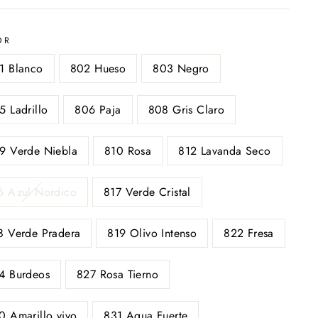
OR
1 Blanco
802 Hueso
803 Negro
5 Ladrillo
806 Paja
808 Gris Claro
9 Verde Niebla
810 Rosa
812 Lavanda Seco
6 Azul Nordico
817 Verde Cristal
8 Verde Pradera
819 Olivo Intenso
822 Fresa
4 Burdeos
827 Rosa Tierno
0 Amarillo vivo
831 Agua Fuerte