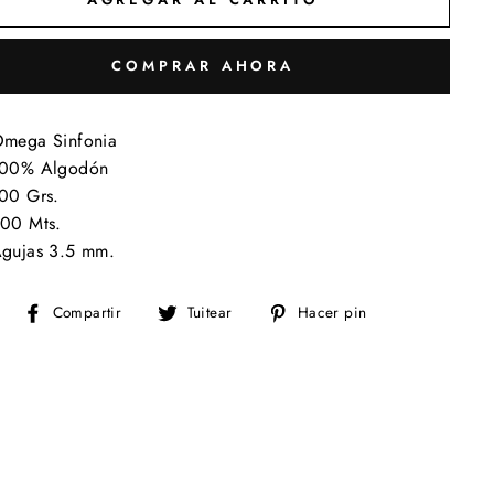
COMPRAR AHORA
mega Sinfonia
00% Algodón
00 Grs.
00 Mts.
gujas 3.5 mm.
Compartir
Tuitear
Pinear
Compartir
Tuitear
Hacer pin
en
en
en
Facebook
Twitter
Pinterest