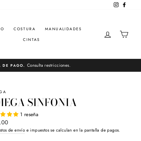
Instagram
Facebo
DO
COSTURA
MANUALIDADES
INGRESAR
CARR
CINTAS
Consulta restricciones.
A DE PAGO.
GA
MEGA SINFONIA
1 reseña
o
.00
ual
stos de envío
e impuestos se calculan en la pantalla de pagos.