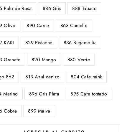
5 Palo de Rosa
886 Gris
888 Tabaco
9 Olivo
890 Carne
863 Camello
7 KAKI
829 Pistache
836 Bugambilia
3 Granate
820 Mango
880 Verde
igo 862
813 Azul cenizo
804 Cafe mink
4 Marino
896 Gris Plata
895 Cafe tostado
6 Cobre
899 Malva
AGREGAR AL CARRITO