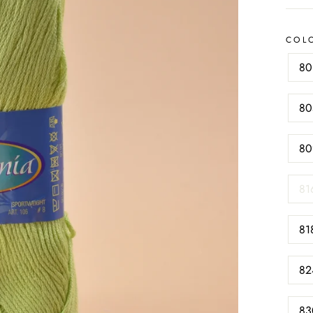
COL
80
80
80
81
81
82
83