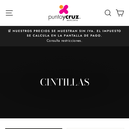
Ir
directamente
NAVEGACIÓN
BUSCA
C
al
contenido
🛒 NUESTROS PRECIOS SE MUESTRAN SIN IVA. EL IMPUESTO
SE CALCULA EN LA PANTALLA DE PAGO.
diapositivas
Consulta restricciones.
pausa
CINTILLAS