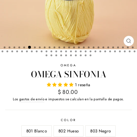
CE
(E
OMEGA
OMEGA SINFONIA
1 reseña
Precio
$ 80.00
habitual
Los
gastos de envío
e impuestos se calculan en la pantalla de pagos.
COLOR
801 Blanco
802 Hueso
803 Negro