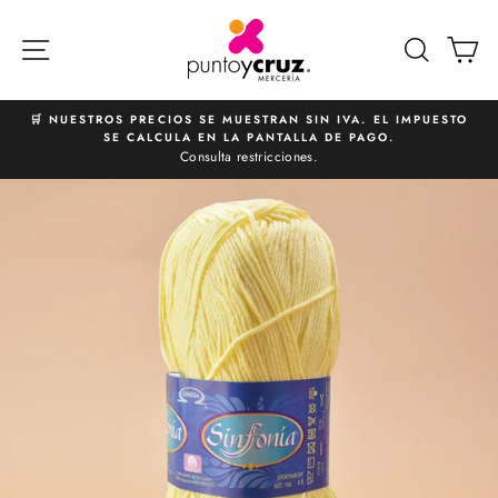
Ir
directamente
NAVEGACIÓN
BUSCA
C
al
contenido
🛒 NUESTROS PRECIOS SE MUESTRAN SIN IVA. EL IMPUESTO
SE CALCULA EN LA PANTALLA DE PAGO.
diapositivas
Consulta restricciones.
pausa