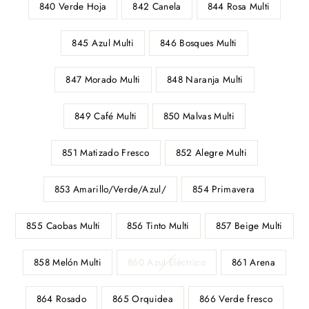
840 Verde Hoja
842 Canela
844 Rosa Multi
845 Azul Multi
846 Bosques Multi
847 Morado Multi
848 Naranja Multi
849 Café Multi
850 Malvas Multi
851 Matizado Fresco
852 Alegre Multi
853 Amarillo/Verde/Azul/
854 Primavera
855 Caobas Multi
856 Tinto Multi
857 Beige Multi
858 Melón Multi
860 Azul Eléctrico
861 Arena
864 Rosado
865 Orquidea
866 Verde fresco