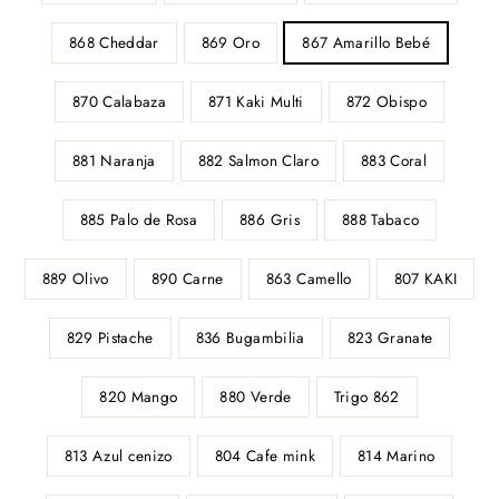
868 Cheddar
869 Oro
867 Amarillo Bebé
870 Calabaza
871 Kaki Multi
872 Obispo
881 Naranja
882 Salmon Claro
883 Coral
885 Palo de Rosa
886 Gris
888 Tabaco
889 Olivo
890 Carne
863 Camello
807 KAKI
829 Pistache
836 Bugambilia
823 Granate
820 Mango
880 Verde
Trigo 862
813 Azul cenizo
804 Cafe mink
814 Marino