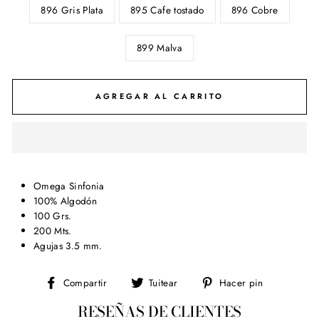
896 Gris Plata
895 Cafe tostado
896 Cobre
899 Malva
AGREGAR AL CARRITO
Omega Sinfonia
100% Algodón
100 Grs.
200 Mts.
Agujas 3.5 mm.
Compartir
Tuitear
Pinear
Compartir
Tuitear
Hacer pin
en
en
en
RESEÑAS DE CLIENTES
Facebook
Twitter
Pinterest