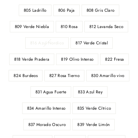
805 Ladrillo
806 Paja
808 Gris Claro
809 Verde Niebla
810 Rosa
812 Lavanda Seco
816 Azul Nordico
817 Verde Cristal
818 Verde Pradera
819 Olivo Intenso
822 Fresa
824 Burdeos
827 Rosa Tierno
830 Amarillo vivo
831 Agua Fuerte
833 Azul Rey
834 Amarillo Intenso
835 Verde Cítrico
837 Morado Oscuro
839 Verde Limón