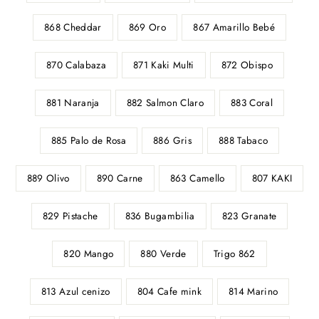
868 Cheddar
869 Oro
867 Amarillo Bebé
870 Calabaza
871 Kaki Multi
872 Obispo
881 Naranja
882 Salmon Claro
883 Coral
885 Palo de Rosa
886 Gris
888 Tabaco
889 Olivo
890 Carne
863 Camello
807 KAKI
829 Pistache
836 Bugambilia
823 Granate
820 Mango
880 Verde
Trigo 862
813 Azul cenizo
804 Cafe mink
814 Marino