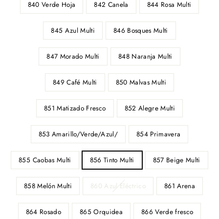
840 Verde Hoja
842 Canela
844 Rosa Multi
845 Azul Multi
846 Bosques Multi
847 Morado Multi
848 Naranja Multi
849 Café Multi
850 Malvas Multi
851 Matizado Fresco
852 Alegre Multi
853 Amarillo/Verde/Azul/
854 Primavera
855 Caobas Multi
856 Tinto Multi
857 Beige Multi
858 Melón Multi
860 Azul Eléctrico
861 Arena
864 Rosado
865 Orquidea
866 Verde fresco