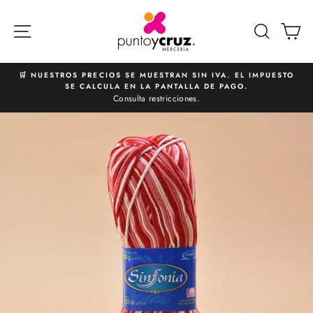
Ir
directamente
NAVEGACIÓN
BUSCA
C
al
contenido
🛒 NUESTROS PRECIOS SE MUESTRAN SIN IVA. EL IMPUESTO
SE CALCULA EN LA PANTALLA DE PAGO.
diapositivas
Consulta restricciones.
pausa