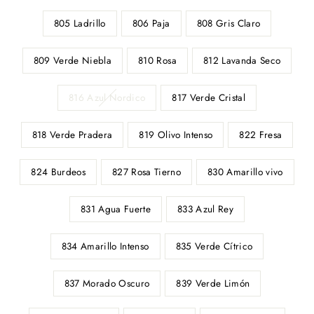
805 Ladrillo
806 Paja
808 Gris Claro
809 Verde Niebla
810 Rosa
812 Lavanda Seco
816 Azul Nordico
817 Verde Cristal
818 Verde Pradera
819 Olivo Intenso
822 Fresa
824 Burdeos
827 Rosa Tierno
830 Amarillo vivo
831 Agua Fuerte
833 Azul Rey
834 Amarillo Intenso
835 Verde Cítrico
837 Morado Oscuro
839 Verde Limón