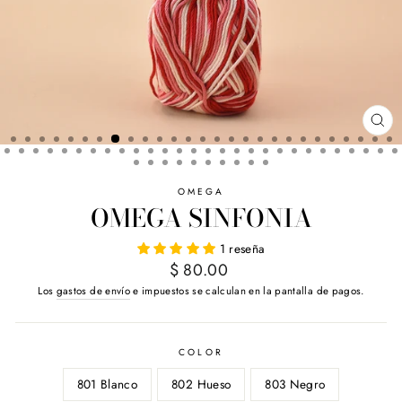
CE
(E
OMEGA
OMEGA SINFONIA
1 reseña
Precio
$ 80.00
habitual
Los
gastos de envío
e impuestos se calculan en la pantalla de pagos.
COLOR
801 Blanco
802 Hueso
803 Negro