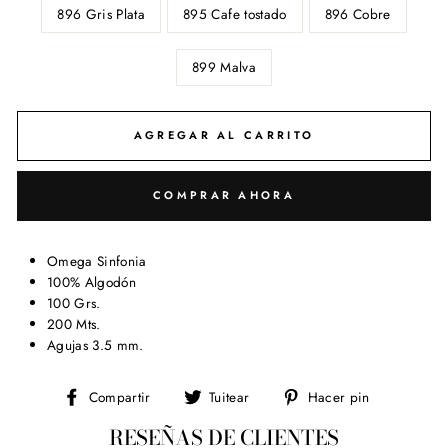
896 Gris Plata
895 Cafe tostado
896 Cobre
899 Malva
AGREGAR AL CARRITO
COMPRAR AHORA
Omega Sinfonia
100% Algodón
100 Grs.
200 Mts.
Agujas 3.5 mm.
Compartir
Tuitear
Pinear
Compartir
Tuitear
Hacer pin
en
en
en
RESEÑAS DE CLIENTES
Facebook
Twitter
Pinterest