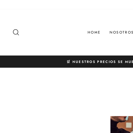
Ir
directamente
al
contenido
BUSCAR
HOME
NOSOTRO
🛒 NUESTROS PRECIOS SE MU