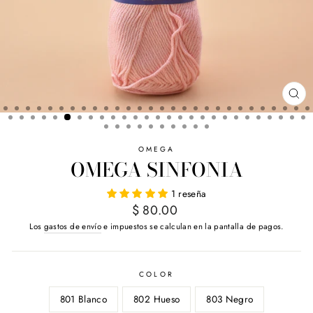
CE
(E
OMEGA
OMEGA SINFONIA
1 reseña
Precio
$ 80.00
habitual
Los
gastos de envío
e impuestos se calculan en la pantalla de pagos.
COLOR
801 Blanco
802 Hueso
803 Negro