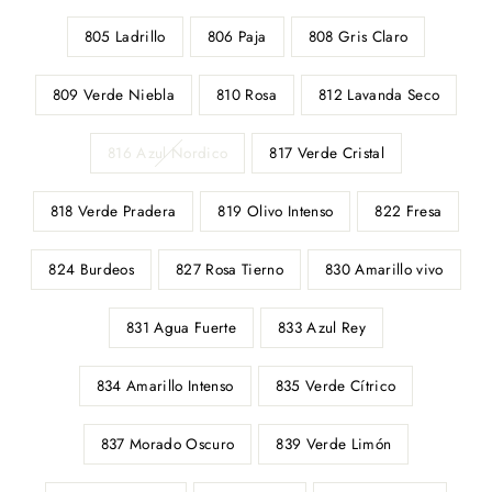
805 Ladrillo
806 Paja
808 Gris Claro
809 Verde Niebla
810 Rosa
812 Lavanda Seco
816 Azul Nordico
817 Verde Cristal
818 Verde Pradera
819 Olivo Intenso
822 Fresa
824 Burdeos
827 Rosa Tierno
830 Amarillo vivo
831 Agua Fuerte
833 Azul Rey
834 Amarillo Intenso
835 Verde Cítrico
837 Morado Oscuro
839 Verde Limón