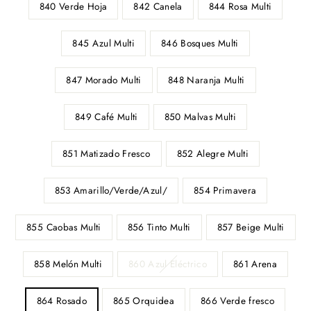
840 Verde Hoja
842 Canela
844 Rosa Multi
845 Azul Multi
846 Bosques Multi
847 Morado Multi
848 Naranja Multi
849 Café Multi
850 Malvas Multi
851 Matizado Fresco
852 Alegre Multi
853 Amarillo/Verde/Azul/
854 Primavera
855 Caobas Multi
856 Tinto Multi
857 Beige Multi
858 Melón Multi
860 Azul Eléctrico
861 Arena
864 Rosado
865 Orquidea
866 Verde fresco