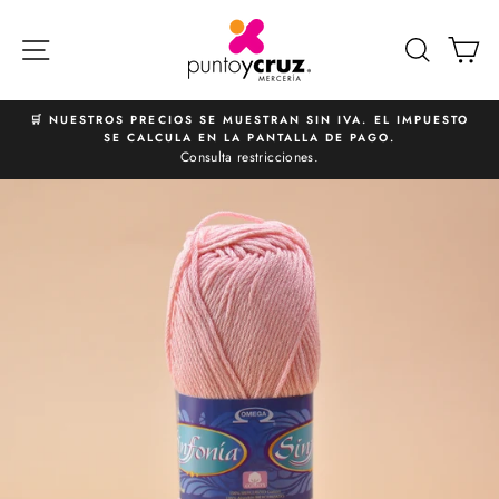
Ir
directamente
NAVEGACIÓN
BUSCA
C
al
contenido
🛒 NUESTROS PRECIOS SE MUESTRAN SIN IVA. EL IMPUESTO
SE CALCULA EN LA PANTALLA DE PAGO.
diapositivas
Consulta restricciones.
pausa