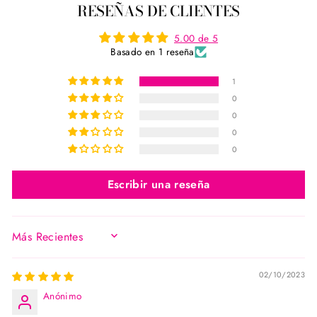
RESEÑAS DE CLIENTES
Facebook
Twitter
Pinterest
5.00 de 5
Basado en 1 reseña
1
0
0
0
0
Escribir una reseña
SORT BY
02/10/2023
Anónimo