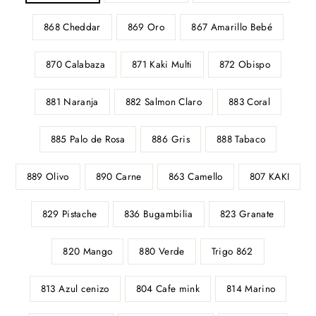
868 Cheddar
869 Oro
867 Amarillo Bebé
870 Calabaza
871 Kaki Multi
872 Obispo
881 Naranja
882 Salmon Claro
883 Coral
885 Palo de Rosa
886 Gris
888 Tabaco
889 Olivo
890 Carne
863 Camello
807 KAKI
829 Pistache
836 Bugambilia
823 Granate
820 Mango
880 Verde
Trigo 862
813 Azul cenizo
804 Cafe mink
814 Marino