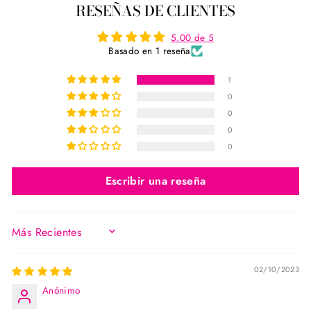
RESEÑAS DE CLIENTES
Facebook
Twitter
Pinterest
5.00 de 5
Basado en 1 reseña
1
0
0
0
0
Escribir una reseña
SORT BY
02/10/2023
Anónimo