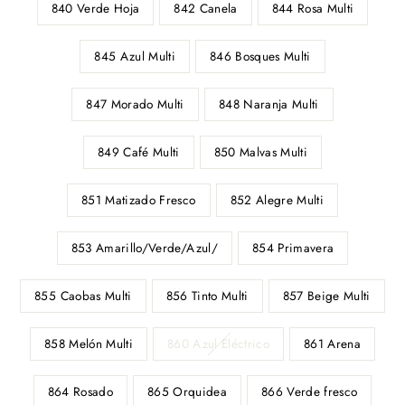
840 Verde Hoja
842 Canela
844 Rosa Multi
845 Azul Multi
846 Bosques Multi
847 Morado Multi
848 Naranja Multi
849 Café Multi
850 Malvas Multi
851 Matizado Fresco
852 Alegre Multi
853 Amarillo/Verde/Azul/
854 Primavera
855 Caobas Multi
856 Tinto Multi
857 Beige Multi
858 Melón Multi
860 Azul Eléctrico
861 Arena
864 Rosado
865 Orquidea
866 Verde fresco