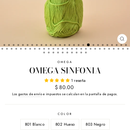
CE
(E
OMEGA
OMEGA SINFONIA
1 reseña
Precio
$ 80.00
habitual
Los
gastos de envío
e impuestos se calculan en la pantalla de pagos.
COLOR
801 Blanco
802 Hueso
803 Negro