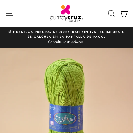
Ir
directamente
NAVEGACIÓN
BUSCA
C
al
contenido
🛒 NUESTROS PRECIOS SE MUESTRAN SIN IVA. EL IMPUESTO
SE CALCULA EN LA PANTALLA DE PAGO.
diapositivas
Consulta restricciones.
pausa