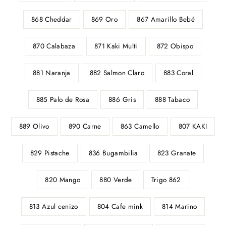
868 Cheddar
869 Oro
867 Amarillo Bebé
870 Calabaza
871 Kaki Multi
872 Obispo
881 Naranja
882 Salmon Claro
883 Coral
885 Palo de Rosa
886 Gris
888 Tabaco
889 Olivo
890 Carne
863 Camello
807 KAKI
829 Pistache
836 Bugambilia
823 Granate
820 Mango
880 Verde
Trigo 862
813 Azul cenizo
804 Cafe mink
814 Marino