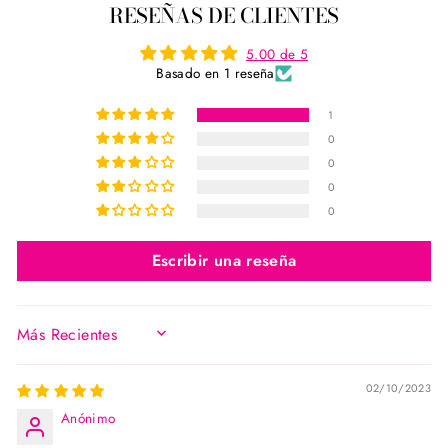
RESEÑAS DE CLIENTES
Facebook
Twitter
Pinterest
5.00 de 5
Basado en 1 reseña
1
0
0
0
0
Escribir una reseña
SORT BY
02/10/2023
Anónimo