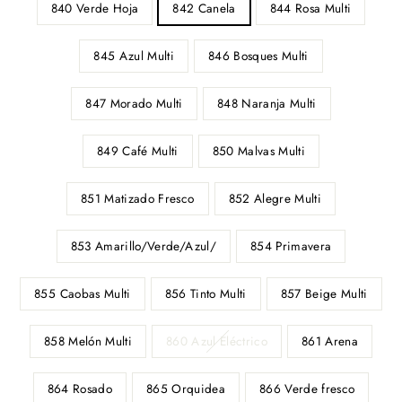
840 Verde Hoja
842 Canela
844 Rosa Multi
845 Azul Multi
846 Bosques Multi
847 Morado Multi
848 Naranja Multi
849 Café Multi
850 Malvas Multi
851 Matizado Fresco
852 Alegre Multi
853 Amarillo/Verde/Azul/
854 Primavera
855 Caobas Multi
856 Tinto Multi
857 Beige Multi
858 Melón Multi
860 Azul Eléctrico
861 Arena
864 Rosado
865 Orquidea
866 Verde fresco