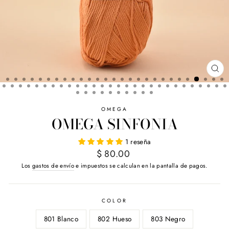
CE
(E
OMEGA
OMEGA SINFONIA
1 reseña
Precio
$ 80.00
habitual
Los
gastos de envío
e impuestos se calculan en la pantalla de pagos.
COLOR
801 Blanco
802 Hueso
803 Negro