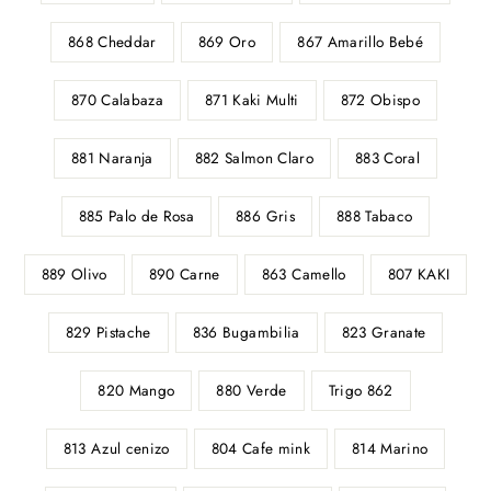
868 Cheddar
869 Oro
867 Amarillo Bebé
870 Calabaza
871 Kaki Multi
872 Obispo
881 Naranja
882 Salmon Claro
883 Coral
885 Palo de Rosa
886 Gris
888 Tabaco
889 Olivo
890 Carne
863 Camello
807 KAKI
829 Pistache
836 Bugambilia
823 Granate
820 Mango
880 Verde
Trigo 862
813 Azul cenizo
804 Cafe mink
814 Marino