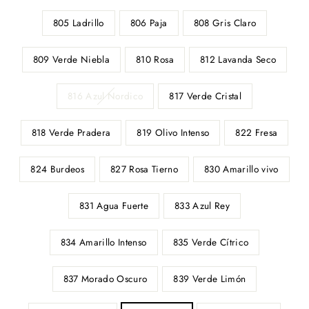
805 Ladrillo
806 Paja
808 Gris Claro
809 Verde Niebla
810 Rosa
812 Lavanda Seco
816 Azul Nordico
817 Verde Cristal
818 Verde Pradera
819 Olivo Intenso
822 Fresa
824 Burdeos
827 Rosa Tierno
830 Amarillo vivo
831 Agua Fuerte
833 Azul Rey
834 Amarillo Intenso
835 Verde Cítrico
837 Morado Oscuro
839 Verde Limón