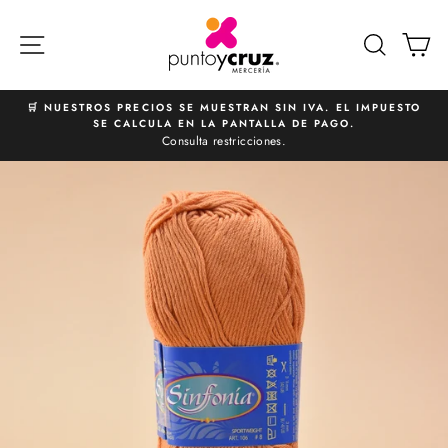
Ir
directamente
NAVEGACIÓN
BUSCA
C
al
contenido
🛒 NUESTROS PRECIOS SE MUESTRAN SIN IVA. EL IMPUESTO
SE CALCULA EN LA PANTALLA DE PAGO.
diapositivas
Consulta restricciones.
pausa