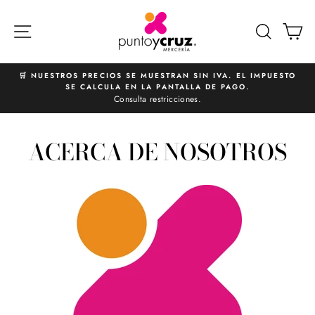
Ir
directamente
NAVEGACIÓN
BUSCA
C
al
contenido
🛒 NUESTROS PRECIOS SE MUESTRAN SIN IVA. EL IMPUESTO
SE CALCULA EN LA PANTALLA DE PAGO.
diapositivas
Consulta restricciones.
pausa
ACERCA DE NOSOTROS