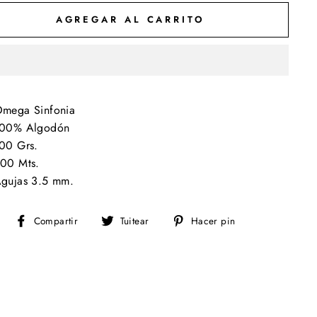
AGREGAR AL CARRITO
mega Sinfonia
00% Algodón
00 Grs.
00 Mts.
gujas 3.5 mm.
Compartir
Tuitear
Pinear
Compartir
Tuitear
Hacer pin
en
en
en
Facebook
Twitter
Pinterest