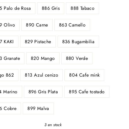
5 Palo de Rosa
886 Gris
888 Tabaco
9 Olivo
890 Carne
863 Camello
7 KAKI
829 Pistache
836 Bugambilia
3 Granate
820 Mango
880 Verde
igo 862
813 Azul cenizo
804 Cafe mink
4 Marino
896 Gris Plata
895 Cafe tostado
6 Cobre
899 Malva
3 en stock