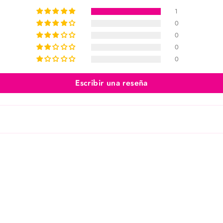
1
0
0
0
0
Escribir una reseña