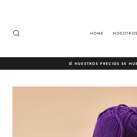
Ir
directamente
al
contenido
BUSCAR
HOME
NOSOTRO
🛒 NUESTROS PRECIOS SE MU