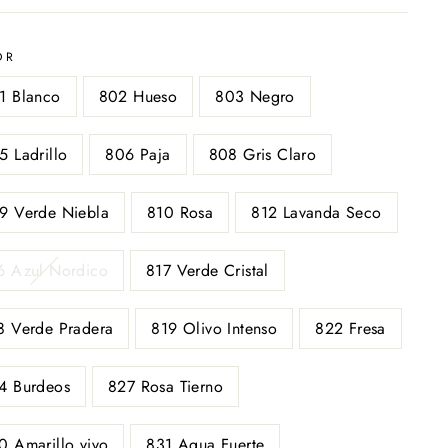
OR
1 Blanco
802 Hueso
803 Negro
5 Ladrillo
806 Paja
808 Gris Claro
9 Verde Niebla
810 Rosa
812 Lavanda Seco
6 Azul Nordico
817 Verde Cristal
8 Verde Pradera
819 Olivo Intenso
822 Fresa
4 Burdeos
827 Rosa Tierno
0 Amarillo vivo
831 Agua Fuerte