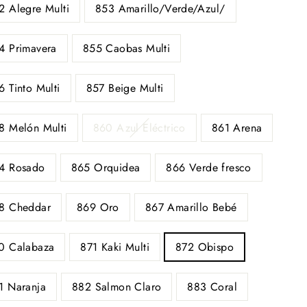
2 Alegre Multi
853 Amarillo/Verde/Azul/
4 Primavera
855 Caobas Multi
6 Tinto Multi
857 Beige Multi
8 Melón Multi
860 Azul Eléctrico
861 Arena
4 Rosado
865 Orquidea
866 Verde fresco
8 Cheddar
869 Oro
867 Amarillo Bebé
0 Calabaza
871 Kaki Multi
872 Obispo
1 Naranja
882 Salmon Claro
883 Coral