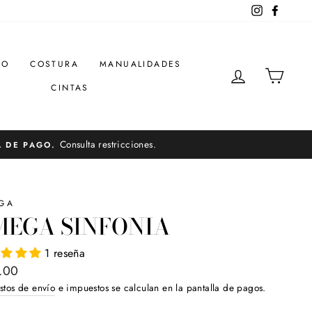
Instagram
Facebo
DO
COSTURA
MANUALIDADES
INGRESAR
CARR
CINTAS
Consulta restricciones.
A DE PAGO.
GA
MEGA SINFONIA
1 reseña
o
.00
ual
stos de envío
e impuestos se calculan en la pantalla de pagos.