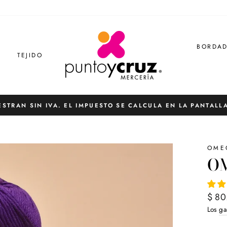
BORDA
S
TEJIDO
ESTRAN SIN IVA. EL IMPUESTO SE CALCULA EN LA PANTALL
diapositivas
pausa
OME
O
Preci
$ 80
habit
Los
ga