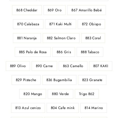
868 Cheddar
869 Oro
867 Amarillo Bebé
870 Calabaza
871 Kaki Multi
872 Obispo
881 Naranja
882 Salmon Claro
883 Coral
885 Palo de Rosa
886 Gris
888 Tabaco
889 Olivo
890 Carne
863 Camello
807 KAKI
829 Pistache
836 Bugambilia
823 Granate
820 Mango
880 Verde
Trigo 862
813 Azul cenizo
804 Cafe mink
814 Marino