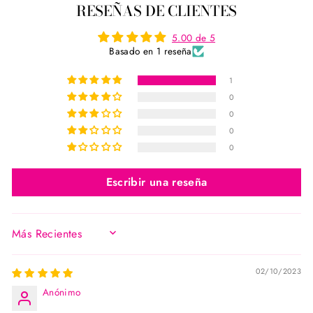
RESEÑAS DE CLIENTES
Facebook
Twitter
Pinterest
5.00 de 5
Basado en 1 reseña
1
0
0
0
0
Escribir una reseña
SORT BY
02/10/2023
Anónimo