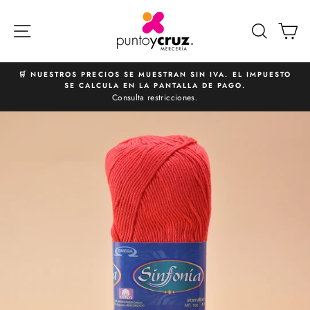
Ir
directamente
NAVEGACIÓN
BUSCA
C
al
contenido
🛒 NUESTROS PRECIOS SE MUESTRAN SIN IVA. EL IMPUESTO
SE CALCULA EN LA PANTALLA DE PAGO.
diapositivas
Consulta restricciones.
pausa