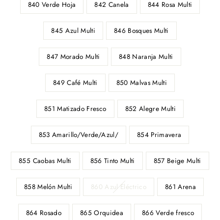
840 Verde Hoja
842 Canela
844 Rosa Multi
845 Azul Multi
846 Bosques Multi
847 Morado Multi
848 Naranja Multi
849 Café Multi
850 Malvas Multi
851 Matizado Fresco
852 Alegre Multi
853 Amarillo/Verde/Azul/
854 Primavera
855 Caobas Multi
856 Tinto Multi
857 Beige Multi
858 Melón Multi
860 Azul Eléctrico
861 Arena
864 Rosado
865 Orquidea
866 Verde fresco