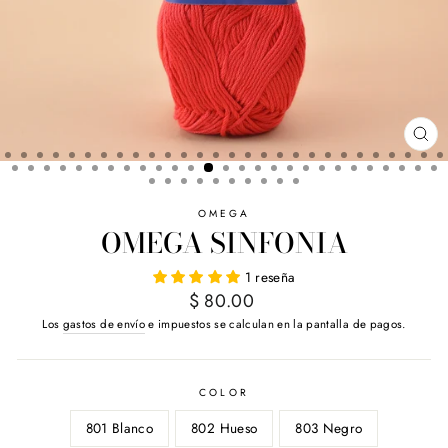
CE
(E
OMEGA
OMEGA SINFONIA
1 reseña
Precio
$ 80.00
habitual
Los
gastos de envío
e impuestos se calculan en la pantalla de pagos.
COLOR
801 Blanco
802 Hueso
803 Negro