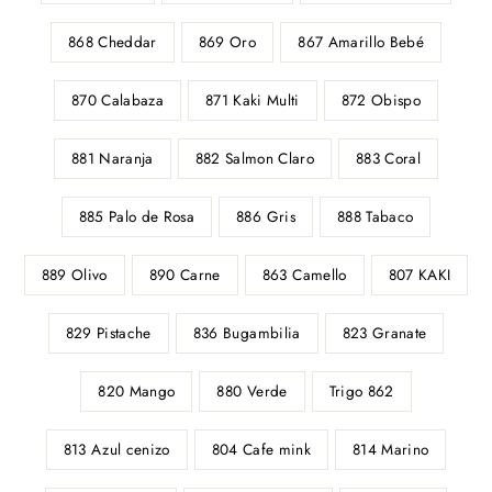
868 Cheddar
869 Oro
867 Amarillo Bebé
870 Calabaza
871 Kaki Multi
872 Obispo
881 Naranja
882 Salmon Claro
883 Coral
885 Palo de Rosa
886 Gris
888 Tabaco
889 Olivo
890 Carne
863 Camello
807 KAKI
829 Pistache
836 Bugambilia
823 Granate
820 Mango
880 Verde
Trigo 862
813 Azul cenizo
804 Cafe mink
814 Marino