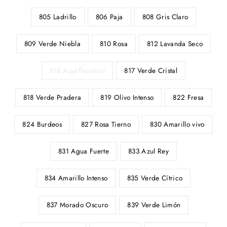
805 Ladrillo
806 Paja
808 Gris Claro
809 Verde Niebla
810 Rosa
812 Lavanda Seco
816 Azul Nordico
817 Verde Cristal
818 Verde Pradera
819 Olivo Intenso
822 Fresa
824 Burdeos
827 Rosa Tierno
830 Amarillo vivo
831 Agua Fuerte
833 Azul Rey
834 Amarillo Intenso
835 Verde Cítrico
837 Morado Oscuro
839 Verde Limón