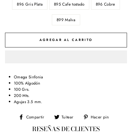
896 Gris Plata
895 Cafe tostado
896 Cobre
899 Malva
AGREGAR AL CARRITO
Omega Sinfonia
100% Algodón
100 Grs.
200 Mts.
Agujas 3.5 mm.
Compartir
Tuitear
Pinear
Compartir
Tuitear
Hacer pin
en
en
en
RESEÑAS DE CLIENTES
Facebook
Twitter
Pinterest