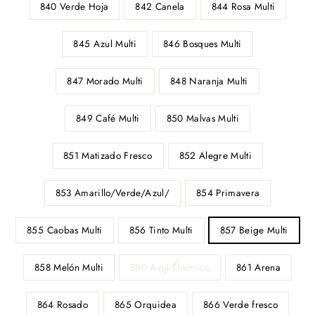
840 Verde Hoja
842 Canela
844 Rosa Multi
845 Azul Multi
846 Bosques Multi
847 Morado Multi
848 Naranja Multi
849 Café Multi
850 Malvas Multi
851 Matizado Fresco
852 Alegre Multi
853 Amarillo/Verde/Azul/
854 Primavera
855 Caobas Multi
856 Tinto Multi
857 Beige Multi
858 Melón Multi
860 Azul Eléctrico
861 Arena
864 Rosado
865 Orquidea
866 Verde fresco