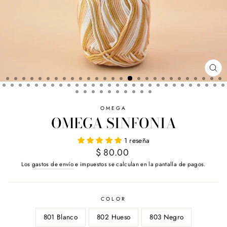
CE
(E
OMEGA
OMEGA SINFONIA
1 reseña
Precio
$ 80.00
habitual
Los
gastos de envío
e impuestos se calculan en la pantalla de pagos.
COLOR
801 Blanco
802 Hueso
803 Negro