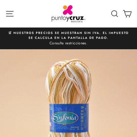
Ir
directamente
NAVEGACIÓN
BUSCA
C
al
contenido
🛒 NUESTROS PRECIOS SE MUESTRAN SIN IVA. EL IMPUESTO
SE CALCULA EN LA PANTALLA DE PAGO.
diapositivas
Consulta restricciones.
pausa