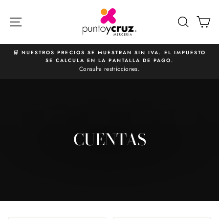
Ir
directamente
NAVEGACIÓN
BUSCA
C
al
contenido
🛒 NUESTROS PRECIOS SE MUESTRAN SIN IVA. EL IMPUESTO
SE CALCULA EN LA PANTALLA DE PAGO.
diapositivas
Consulta restricciones.
pausa
CUENTAS