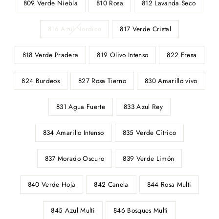
809 Verde Niebla
810 Rosa
812 Lavanda Seco
816 Azul Nordico
817 Verde Cristal
818 Verde Pradera
819 Olivo Intenso
822 Fresa
824 Burdeos
827 Rosa Tierno
830 Amarillo vivo
831 Agua Fuerte
833 Azul Rey
834 Amarillo Intenso
835 Verde Cítrico
837 Morado Oscuro
839 Verde Limón
840 Verde Hoja
842 Canela
844 Rosa Multi
845 Azul Multi
846 Bosques Multi