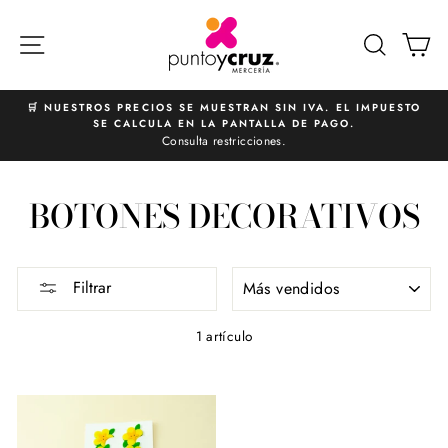
Ir
directamente
NAVEGACIÓN
BUSCA
C
al
contenido
🛒 NUESTROS PRECIOS SE MUESTRAN SIN IVA. EL IMPUESTO
SE CALCULA EN LA PANTALLA DE PAGO.
diapositivas
Consulta restricciones.
pausa
BOTONES DECORATIVOS
ORDENAR
Filtrar
1 artículo