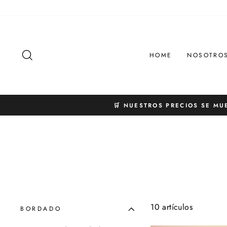
Ir
directamente
al
contenido
BUSCAR
HOME
NOSOTRO
🛒 NUESTROS PRECIOS SE MU
10 artículos
BORDADO