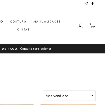
Instagram
Facebo
DO
COSTURA
MANUALIDADES
INGRESAR
CARR
CINTAS
Consulta restricciones.
A DE PAGO.
ORDENAR