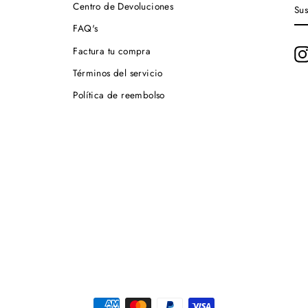
SU
Centro de Devoluciones
A
NU
FAQ's
LI
DE
Factura tu compra
CO
Términos del servicio
Política de reembolso