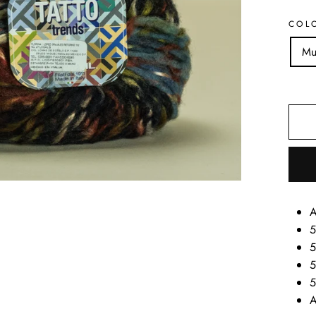
COL
Mu
A
5
5
5
5
A