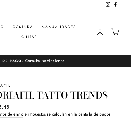
Instagram
Facebo
DO
COSTURA
MANUALIDADES
INGRESAR
CARR
CINTAS
Consulta restricciones.
A DE PAGO.
AFIL
RIAFIL TATTO TRENDS
o
8.48
ual
stos de envío
e impuestos se calculan en la pantalla de pagos.