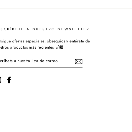
USCRÍBETE A NUESTRO NEWSLETTER
sigue ofertas especiales, obsequios y entérate de
stros productos más recientes 🛒🛍️
SCRÍBETE
ESTRA
STA
Instagram
Facebook
RREO