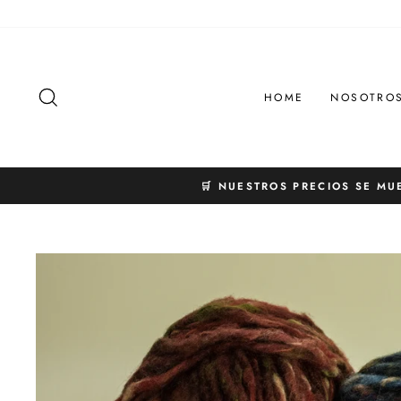
Ir
directamente
al
contenido
BUSCAR
HOME
NOSOTRO
🛒 NUESTROS PRECIOS SE MU