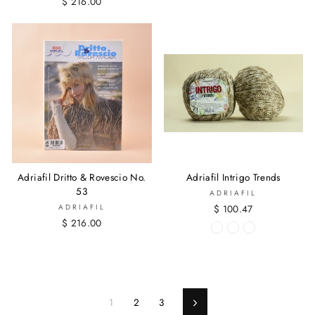
$ 216.00
Adriafil Dritto & Rovescio No.
Adriafil Intrigo Trends
53
ADRIAFIL
ADRIAFIL
$ 100.47
$ 216.00
1
2
3
Siguiente