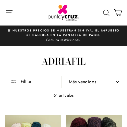
Ir
directamente
NAVEGACIÓN
BUSCA
C
al
contenido
🛒 NUESTROS PRECIOS SE MUESTRAN SIN IVA. EL IMPUESTO
SE CALCULA EN LA PANTALLA DE PAGO.
diapositivas
Consulta restricciones.
pausa
ADRIAFIL
ORDENAR
Filtrar
61 artículos