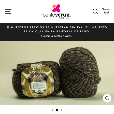
Ir
directamente
NAVEGACIÓN
BUSCA
C
al
contenido
🛒 NUESTROS PRECIOS SE MUESTRAN SIN IVA. EL IMPUESTO
SE CALCULA EN LA PANTALLA DE PAGO.
diapositivas
Consulta restricciones.
pausa
CE
(E