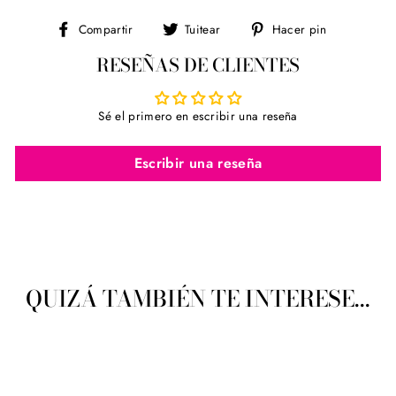
Compartir
Tuitear
Pinear
Compartir
Tuitear
Hacer pin
en
en
en
RESEÑAS DE CLIENTES
Facebook
Twitter
Pinterest
Sé el primero en escribir una reseña
Escribir una reseña
QUIZÁ TAMBIÉN TE INTERESE...