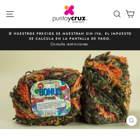
Ir
directamente
NAVEGACIÓN
BUSCA
C
al
contenido
🛒 NUESTROS PRECIOS SE MUESTRAN SIN IVA. EL IMPUESTO
SE CALCULA EN LA PANTALLA DE PAGO.
diapositivas
Consulta restricciones.
pausa
CE
(E