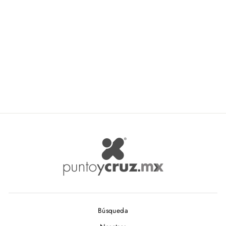
Adriafil Bonus Trends
ADRIAFIL
$ 99.57
Búsqueda