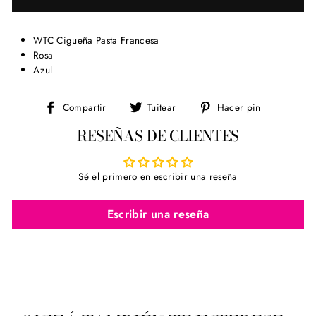
WTC Cigueña Pasta Francesa
Rosa
Azul
Compartir
Tuitear
Pinear
Compartir
Tuitear
Hacer pin
en
en
en
RESEÑAS DE CLIENTES
Facebook
Twitter
Pinterest
Sé el primero en escribir una reseña
Escribir una reseña