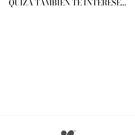
QUIZÁ TAMBIÉN TE INTERESE...
WTC Cigueña Pasta
Francesa
PUNTO Y CRUZ
$ 155.17