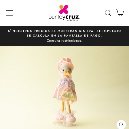
Ir
directamente
NAVEGACIÓN
BUSCA
C
al
contenido
🛒 NUESTROS PRECIOS SE MUESTRAN SIN IVA. EL IMPUESTO
SE CALCULA EN LA PANTALLA DE PAGO.
diapositivas
Consulta restricciones.
pausa
CE