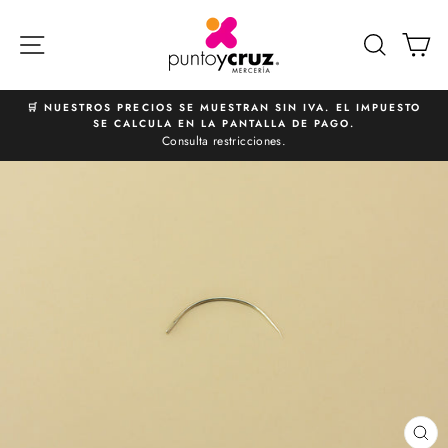
Ir
directamente
NAVEGACIÓN
BUSCA
C
al
contenido
🛒 NUESTROS PRECIOS SE MUESTRAN SIN IVA. EL IMPUESTO
SE CALCULA EN LA PANTALLA DE PAGO.
diapositivas
Consulta restricciones.
pausa
CE