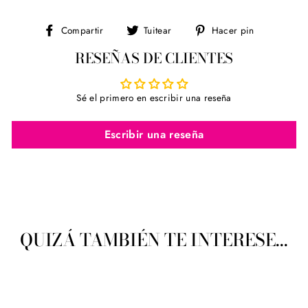
Compartir
Tuitear
Pinear
Compartir
Tuitear
Hacer pin
en
en
en
RESEÑAS DE CLIENTES
Facebook
Twitter
Pinterest
Sé el primero en escribir una reseña
Escribir una reseña
QUIZÁ TAMBIÉN TE INTERESE...