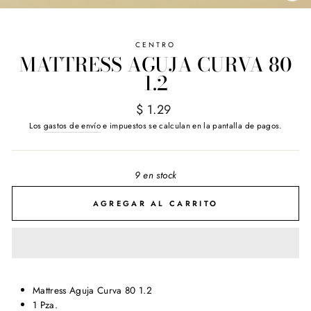
(E
CENTRO
MATTRESS AGUJA CURVA 80
1.2
Precio
$ 1.29
habitual
Los
gastos de envío
e impuestos se calculan en la pantalla de pagos.
9 en stock
AGREGAR AL CARRITO
Mattress Aguja Curva 80 1.2
1 Pza.