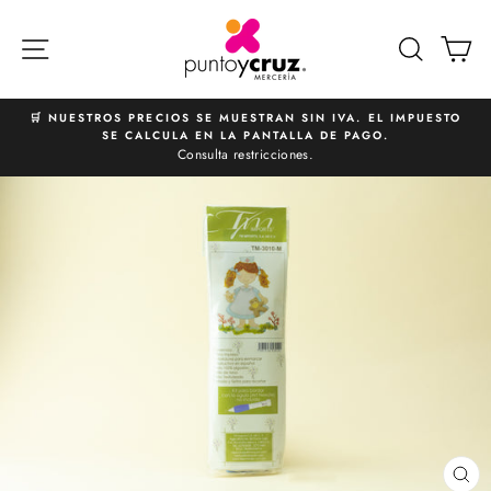
Ir
directamente
NAVEGACIÓN
BUSCA
C
al
contenido
🛒 NUESTROS PRECIOS SE MUESTRAN SIN IVA. EL IMPUESTO
SE CALCULA EN LA PANTALLA DE PAGO.
diapositivas
Consulta restricciones.
pausa
CE