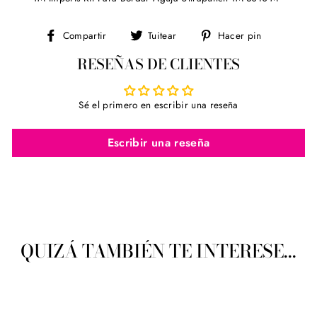
Compartir
Tuitear
Pinear
Compartir
Tuitear
Hacer pin
en
en
en
RESEÑAS DE CLIENTES
Facebook
Twitter
Pinterest
Sé el primero en escribir una reseña
Escribir una reseña
QUIZÁ TAMBIÉN TE INTERESE...