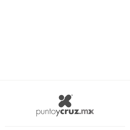
TM Imports Kit Para Bordar
Aguja Ultrapunch TM-3010-
M
TM IMPORTS
$ 85.34