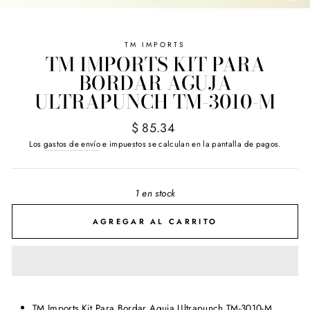
(E
TM IMPORTS
TM IMPORTS KIT PARA
BORDAR AGUJA
ULTRAPUNCH TM-3010-M
Precio
$ 85.34
habitual
Los
gastos de envío
e impuestos se calculan en la pantalla de pagos.
1 en stock
AGREGAR AL CARRITO
TM Imports Kit Para Bordar Aguja Ultrapunch TM-3010-M