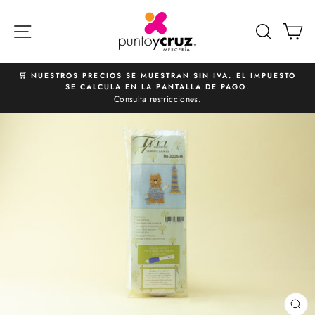
Ir
directamente
NAVEGACIÓN
BUSCA
C
al
contenido
🛒 NUESTROS PRECIOS SE MUESTRAN SIN IVA. EL IMPUESTO
SE CALCULA EN LA PANTALLA DE PAGO.
diapositivas
Consulta restricciones.
pausa
CE