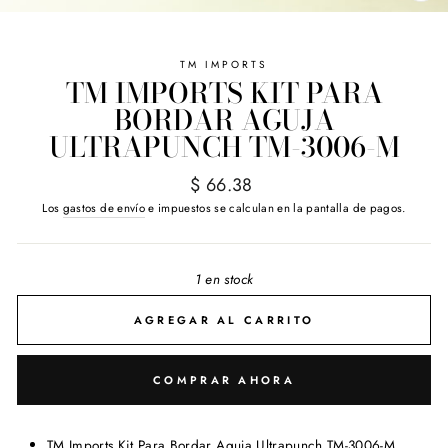
(E
TM IMPORTS
TM IMPORTS KIT PARA
BORDAR AGUJA
ULTRAPUNCH TM-3006-M
Precio
$ 66.38
habitual
Los
gastos de envío
e impuestos se calculan en la pantalla de pagos.
1 en stock
AGREGAR AL CARRITO
COMPRAR AHORA
TM Imports Kit Para Bordar Aguja Ultrapunch TM-3006-M