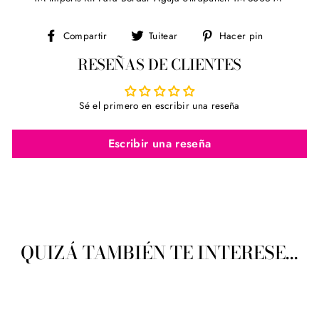
Compartir
Tuitear
Pinear
Compartir
Tuitear
Hacer pin
en
en
en
RESEÑAS DE CLIENTES
Facebook
Twitter
Pinterest
Sé el primero en escribir una reseña
Escribir una reseña
QUIZÁ TAMBIÉN TE INTERESE...