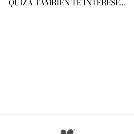
QUIZÁ TAMBIÉN TE INTERESE...
TM Imports Accesorio
Pétalos De Seda TM-2802
TM IMPORTS
$ 165.09