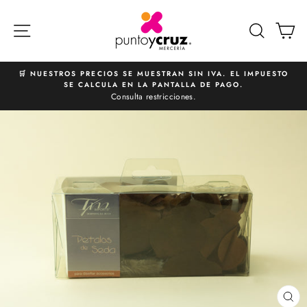
Ir
directamente
NAVEGACIÓN
BUSCA
C
al
contenido
🛒 NUESTROS PRECIOS SE MUESTRAN SIN IVA. EL IMPUESTO
SE CALCULA EN LA PANTALLA DE PAGO.
diapositivas
Consulta restricciones.
pausa
CE