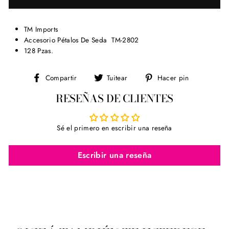
TM Imports
Accesorio Pétalos De Seda TM-2802
128 Pzas.
Compartir
Tuitear
Pinear
Compartir
Tuitear
Hacer pin
en
en
en
RESEÑAS DE CLIENTES
Facebook
Twitter
Pinterest
Sé el primero en escribir una reseña
Escribir una reseña