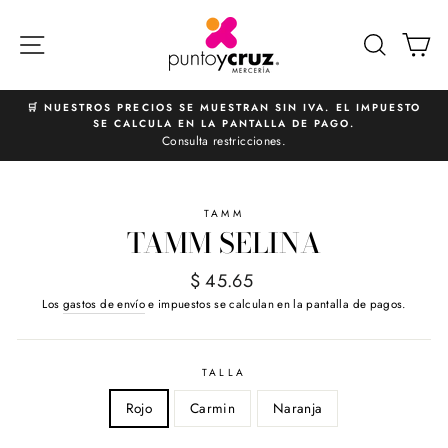
Ir
directamente
NAVEGACIÓN
BUSCA
C
al
contenido
🛒 NUESTROS PRECIOS SE MUESTRAN SIN IVA. EL IMPUESTO
SE CALCULA EN LA PANTALLA DE PAGO.
diapositivas
Consulta restricciones.
pausa
TAMM
TAMM SELINA
Precio
$ 45.65
habitual
Los
gastos de envío
e impuestos se calculan en la pantalla de pagos.
TALLA
Rojo
Carmin
Naranja