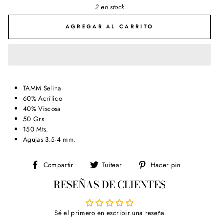
2 en stock
AGREGAR AL CARRITO
TAMM Selina
60% Acrílico
40% Viscosa
50 Grs.
150 Mts.
Agujas 3.5-4 mm.
Compartir
Tuitear
Pinear
Compartir
Tuitear
Hacer pin
en
en
en
RESEÑAS DE CLIENTES
Facebook
Twitter
Pinterest
Sé el primero en escribir una reseña