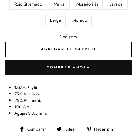
Rojo Quemado
Malva
Morado iris
Lavada
Beige
Morado
1 en stock
AGREGAR AL CARRITO
COMPRAR AHORA
TAMM Rayito
75% Acrílico
25% Poliamida
100 Grs.
Agujas 3-3.5 mm.
Compartir
Tuitear
Pinear
Compartir
Tuitear
Hacer pin
en
en
en