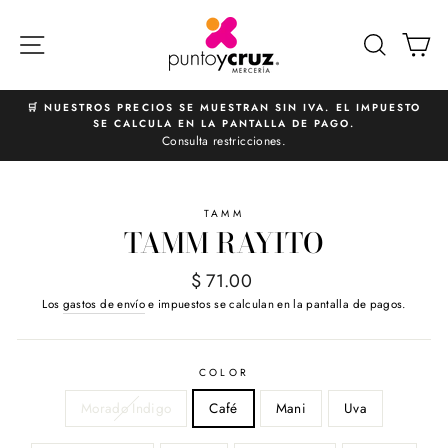
Ir
directamente
NAVEGACIÓN
BUSCA
C
al
contenido
🛒 NUESTROS PRECIOS SE MUESTRAN SIN IVA. EL IMPUESTO
SE CALCULA EN LA PANTALLA DE PAGO.
diapositivas
Consulta restricciones.
pausa
TAMM
TAMM RAYITO
Precio
$ 71.00
habitual
Los
gastos de envío
e impuestos se calculan en la pantalla de pagos.
COLOR
Morado Indigo
Café
Mani
Uva