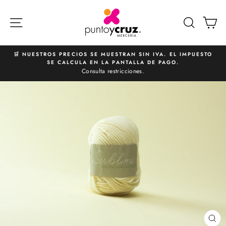
Ir
directamente
NAVEGACIÓN
BUSCA
C
al
contenido
🛒 NUESTROS PRECIOS SE MUESTRAN SIN IVA. EL IMPUESTO
SE CALCULA EN LA PANTALLA DE PAGO.
diapositivas
Consulta restricciones.
pausa
CE