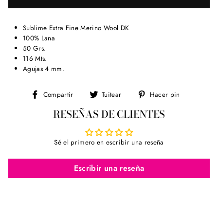
Sublime Extra Fine Merino Wool DK
100% Lana
50 Grs.
116 Mts.
Agujas 4 mm.
Compartir
Tuitear
Pinear
Compartir
Tuitear
Hacer pin
en
en
en
RESEÑAS DE CLIENTES
Facebook
Twitter
Pinterest
Sé el primero en escribir una reseña
Escribir una reseña