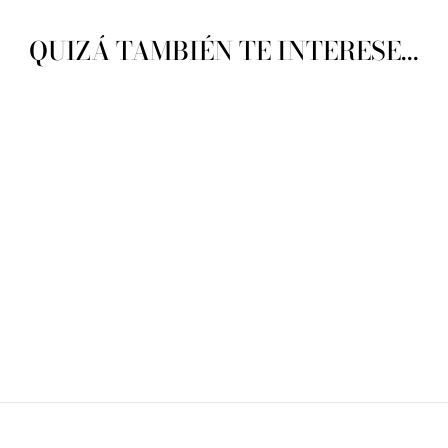
QUIZÁ TAMBIÉN TE INTERESE...
Sublime Extra Fine Merino
Wool DK
SUBLIME
$ 69.00