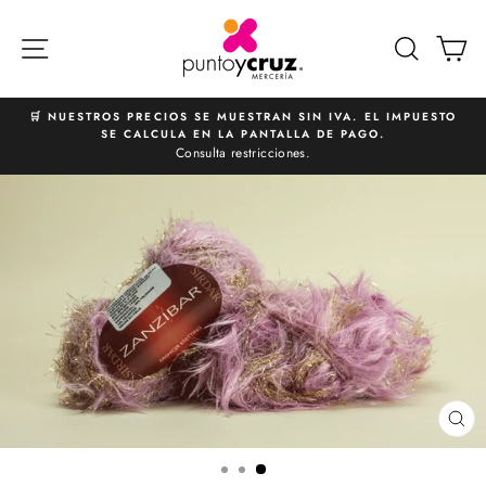
Ir
directamente
NAVEGACIÓN
BUSCA
C
al
contenido
🛒 NUESTROS PRECIOS SE MUESTRAN SIN IVA. EL IMPUESTO
SE CALCULA EN LA PANTALLA DE PAGO.
diapositivas
Consulta restricciones.
pausa
CE
(E