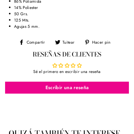
86% Poliamida
14% Poliester
50 Grs.
125 Mts.
Agujas 5 mm.
Compartir
Tuitear
Pinear
Compartir
Tuitear
Hacer pin
en
en
en
RESEÑAS DE CLIENTES
Facebook
Twitter
Pinterest
Sé el primero en escribir una reseña
Escribir una reseña
QUIZÁ TAMBIÉN TE INTERESE...