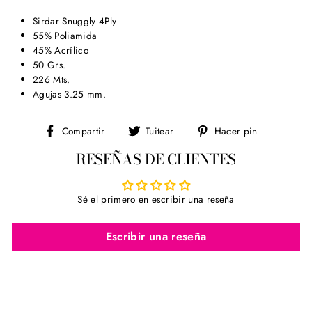
Sirdar Snuggly 4Ply
55% Poliamida
45% Acrílico
50 Grs.
226 Mts.
Agujas 3.25 mm.
Compartir
Tuitear
Pinear
Compartir
Tuitear
Hacer pin
en
en
en
RESEÑAS DE CLIENTES
Facebook
Twitter
Pinterest
Sé el primero en escribir una reseña
Escribir una reseña