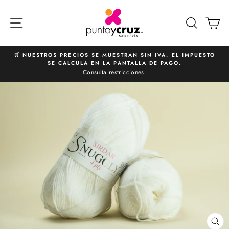
Ir
directamente
NAVEGACIÓN
BUSCA
C
al
contenido
🛒 NUESTROS PRECIOS SE MUESTRAN SIN IVA. EL IMPUESTO
SE CALCULA EN LA PANTALLA DE PAGO.
diapositivas
Consulta restricciones.
pausa
CE