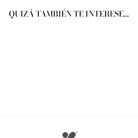
QUIZÁ TAMBIÉN TE INTERESE...
Sirdar Snuggly 4Ply
SIRDAR
$ 90.52