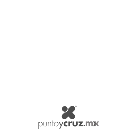
Agotado
Schulana Kid Seta Melange
SCHULANA
$ 151.29