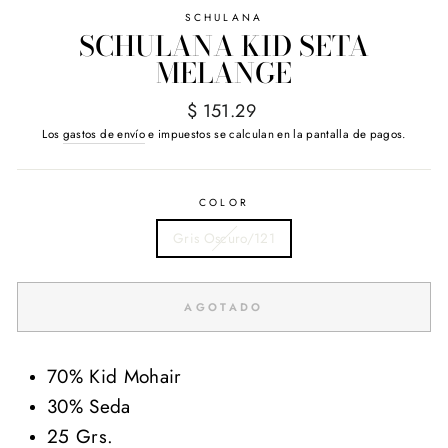
SCHULANA
SCHULANA KID SETA
MELANGE
Precio
$ 151.29
habitual
Los
gastos de envío
e impuestos se calculan en la pantalla de pagos.
COLOR
Gris Oscuro/121
AGOTADO
70% Kid Mohair
30% Seda
25 Grs.