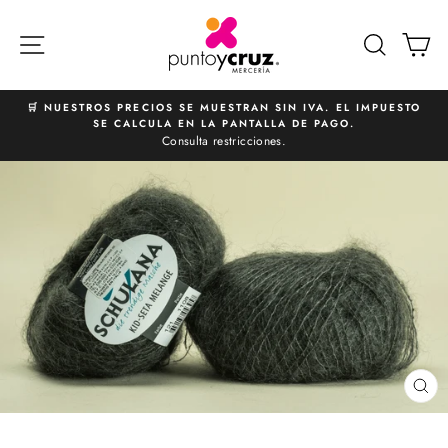
Ir
directamente
NAVEGACIÓN
BUSCA
C
al
contenido
🛒 NUESTROS PRECIOS SE MUESTRAN SIN IVA. EL IMPUESTO
SE CALCULA EN LA PANTALLA DE PAGO.
diapositivas
Consulta restricciones.
pausa
CE
(E