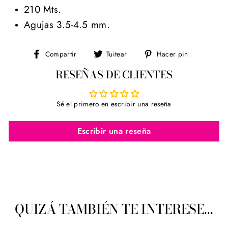
210 Mts.
Agujas 3.5-4.5 mm.
Compartir
Tuitear
Pinear
Compartir
Tuitear
Hacer pin
en
en
en
RESEÑAS DE CLIENTES
Facebook
Twitter
Pinterest
Sé el primero en escribir una reseña
Escribir una reseña
QUIZÁ TAMBIÉN TE INTERESE...