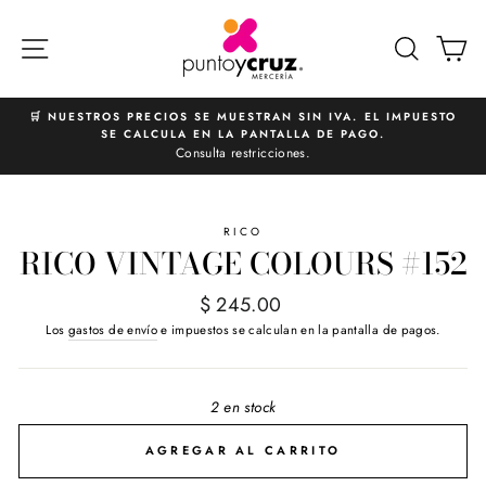
Ir
directamente
NAVEGACIÓN
BUSCA
C
al
contenido
🛒 NUESTROS PRECIOS SE MUESTRAN SIN IVA. EL IMPUESTO
SE CALCULA EN LA PANTALLA DE PAGO.
diapositivas
Consulta restricciones.
pausa
RICO
RICO VINTAGE COLOURS #152
Precio
$ 245.00
habitual
Los
gastos de envío
e impuestos se calculan en la pantalla de pagos.
2 en stock
AGREGAR AL CARRITO