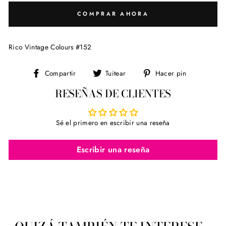
COMPRAR AHORA
Rico Vintage Colours #152
Compartir
Tuitear
Pinear
Compartir
Tuitear
Hacer pin
en
en
en
RESEÑAS DE CLIENTES
Facebook
Twitter
Pinterest
Sé el primero en escribir una reseña
Escribir una reseña