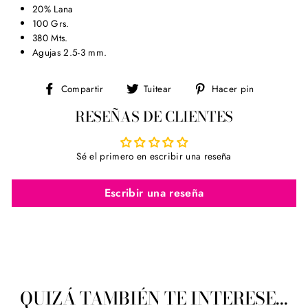
20% Lana
100 Grs.
380 Mts.
Agujas 2.5-3 mm.
Compartir
Tuitear
Pinear
Compartir
Tuitear
Hacer pin
en
en
en
RESEÑAS DE CLIENTES
Facebook
Twitter
Pinterest
Sé el primero en escribir una reseña
Escribir una reseña
QUIZÁ TAMBIÉN TE INTERESE...