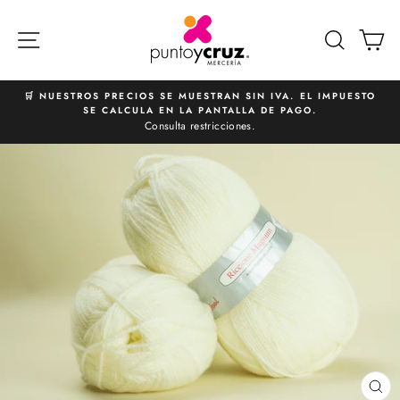
Ir
directamente
NAVEGACIÓN
BUSCA
C
al
contenido
🛒 NUESTROS PRECIOS SE MUESTRAN SIN IVA. EL IMPUESTO
SE CALCULA EN LA PANTALLA DE PAGO.
diapositivas
Consulta restricciones.
pausa
CE