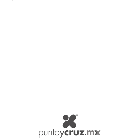
Agotado
Titanwool Riccione Magnum
TITANWOOL
$ 51.72