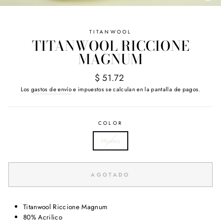
(E
TITANWOOL
TITANWOOL RICCIONE
MAGNUM
Precio
$ 51.72
habitual
Los
gastos de envío
e impuestos se calculan en la pantalla de pagos.
COLOR
Hueso
AGOTADO
Titanwool Riccione Magnum
80% Acrilico