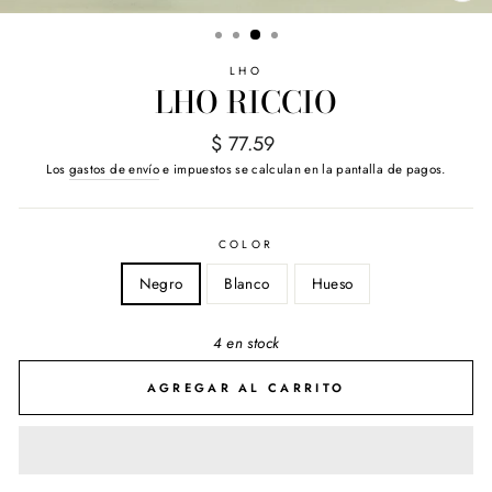
(E
LHO
LHO RICCIO
Precio
$ 77.59
habitual
Los
gastos de envío
e impuestos se calculan en la pantalla de pagos.
COLOR
Negro
Blanco
Hueso
4 en stock
AGREGAR AL CARRITO