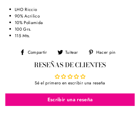
LHO Riccio
90% Acrilico
10% Poliamida
100 Grs.
115 Mts.
Compartir
Tuitear
Pinear
Compartir
Tuitear
Hacer pin
en
en
en
RESEÑAS DE CLIENTES
Facebook
Twitter
Pinterest
Sé el primero en escribir una reseña
Escribir una reseña