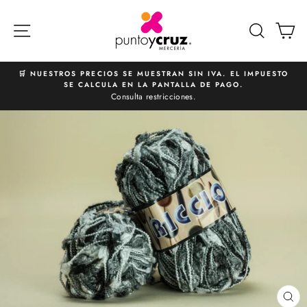
Ir
directamente
NAVEGACIÓN
BUSCA
C
al
contenido
🛒 NUESTROS PRECIOS SE MUESTRAN SIN IVA. EL IMPUESTO
SE CALCULA EN LA PANTALLA DE PAGO.
diapositivas
Consulta restricciones.
pausa
CE