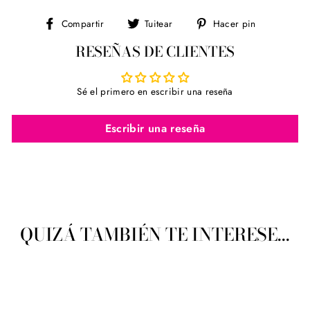
Compartir
Tuitear
Pinear
Compartir
Tuitear
Hacer pin
en
en
en
RESEÑAS DE CLIENTES
Facebook
Twitter
Pinterest
Sé el primero en escribir una reseña
Escribir una reseña
QUIZÁ TAMBIÉN TE INTERESE...
Agotado