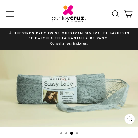
Ir
directamente
NAVEGACIÓN
BUSCA
C
al
contenido
🛒 NUESTROS PRECIOS SE MUESTRAN SIN IVA. EL IMPUESTO
SE CALCULA EN LA PANTALLA DE PAGO.
diapositivas
Consulta restricciones.
pausa
CE
(E