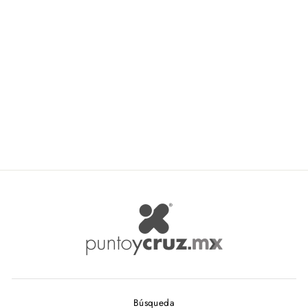
Red Heart Sassy Lace
RED HEART
$ 150.86
Búsqueda