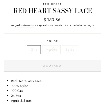
RED HEART
RED HEART SASSY LACE
Precio
$ 150.86
habitual
Los
gastos de envío
e impuestos se calculan en la pantalla de pagos.
COLOR
Gris
Morado
Beige
AGOTADO
Red Heart Sassy Lace
100% Nylon
100 Grs.
24 Mts.
Aguja 5.5 mm.