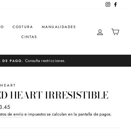
Instagram
Facebo
DO
COSTURA
MANUALIDADES
INGRESAR
CARR
CINTAS
Consulta restricciones.
A DE PAGO.
 HEART
D HEART IRRESISTIBLE
o
3.45
ual
stos de envío
e impuestos se calculan en la pantalla de pagos.