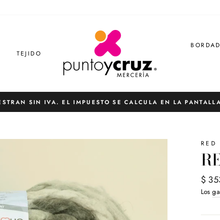
BORDA
S
TEJIDO
ESTRAN SIN IVA. EL IMPUESTO SE CALCULA EN LA PANTALL
diapositivas
pausa
RED
RE
Preci
$ 35
habit
Los
ga