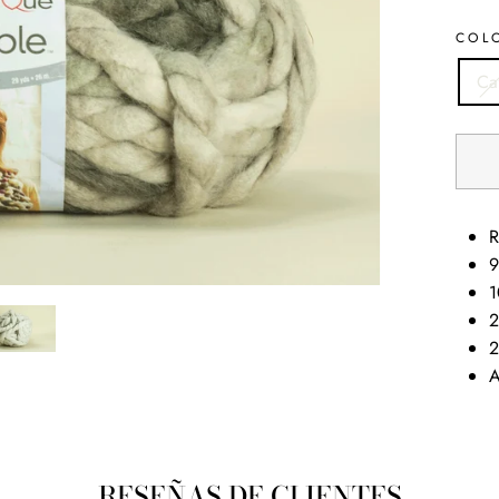
COL
Ca
R
9
1
2
2
A
RESEÑAS DE CLIENTES