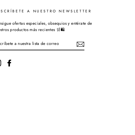
USCRÍBETE A NUESTRO NEWSLETTER
sigue ofertas especiales, obsequios y entérate de
stros productos más recientes 🛒🛍️
SCRÍBETE
ESTRA
STA
Instagram
Facebook
RREO