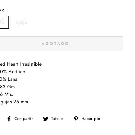
OR
fé
Beige
AGOTADO
ed Heart Irresistible
0% Acrílico
0% Lana
83 Grs.
6 Mts.
gujas 25 mm.
Compartir
Tuitear
Pinear
Compartir
Tuitear
Hacer pin
en
en
en
Facebook
Twitter
Pinterest