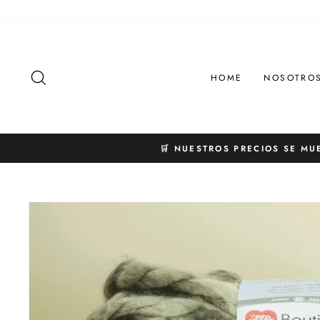
Ir
directamente
al
contenido
BUSCAR
HOME
NOSOTRO
🛒 NUESTROS PRECIOS SE MU