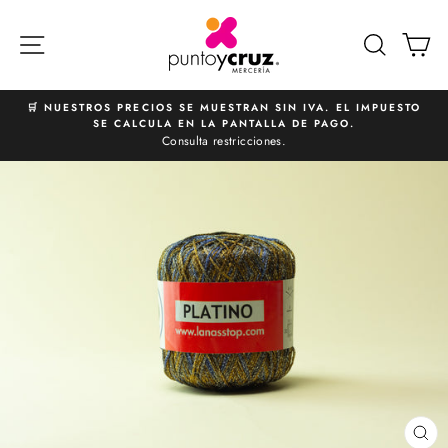
Ir
directamente
NAVEGACIÓN
BUSCA
C
al
contenido
🛒 NUESTROS PRECIOS SE MUESTRAN SIN IVA. EL IMPUESTO
SE CALCULA EN LA PANTALLA DE PAGO.
diapositivas
Consulta restricciones.
pausa
CE