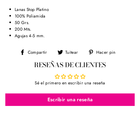
Lanas Stop Platino
100% Poliamida
50 Grs.
200 Mts.
Agujas 4-5 mm.
Compartir
Tuitear
Pinear
Compartir
Tuitear
Hacer pin
en
en
en
RESEÑAS DE CLIENTES
Facebook
Twitter
Pinterest
Sé el primero en escribir una reseña
Escribir una reseña