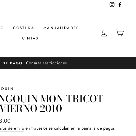
Instagram
Facebo
DO
COSTURA
MANUALIDADES
INGRESAR
CARR
CINTAS
Consulta restricciones.
A DE PAGO.
GOUIN
INGOUIN MON TRICOT
VIERNO 2010
o
3.00
ual
stos de envío
e impuestos se calculan en la pantalla de pagos.