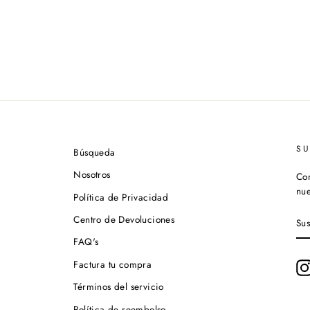
S
Búsqueda
Nosotros
Con
nue
Política de Privacidad
SU
Centro de Devoluciones
A
NU
FAQ's
LI
DE
Factura tu compra
CO
Términos del servicio
Política de reembolso