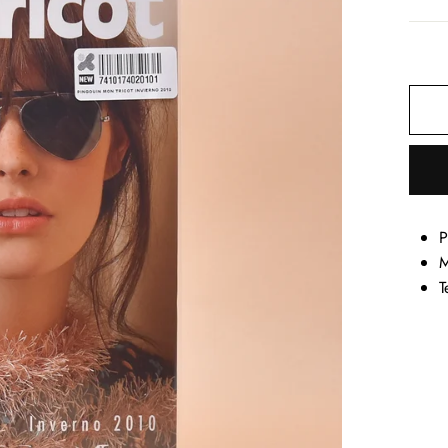
P
M
T