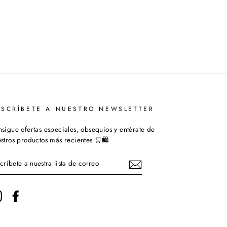
USCRÍBETE A NUESTRO NEWSLETTER
sigue ofertas especiales, obsequios y entérate de
stros productos más recientes 🛒🛍️
SCRÍBETE
ESTRA
STA
Instagram
Facebook
RREO