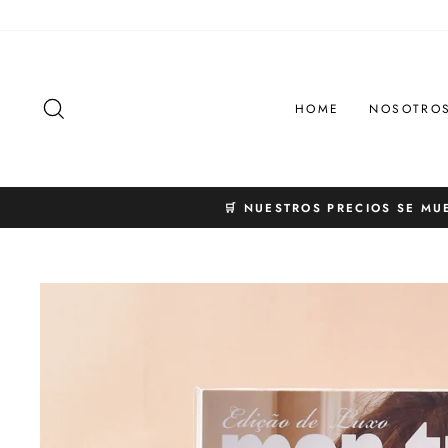
Ir
directamente
al
contenido
BUSCAR
HOME
NOSOTRO
🛒 NUESTROS PRECIOS SE MU