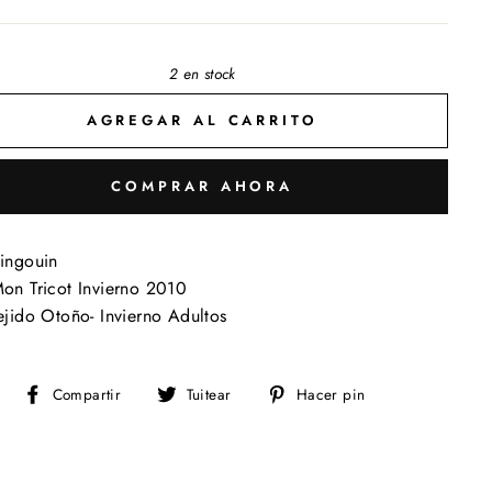
2 en stock
AGREGAR AL CARRITO
COMPRAR AHORA
ingouin
on Tricot Invierno 2010
ejido Otoño- Invierno Adultos
Compartir
Tuitear
Pinear
Compartir
Tuitear
Hacer pin
en
en
en
Facebook
Twitter
Pinterest