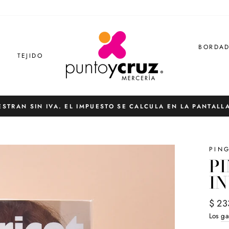
BORDA
S
TEJIDO
ESTRAN SIN IVA. EL IMPUESTO SE CALCULA EN LA PANTALL
diapositivas
pausa
PIN
P
IN
Preci
$ 23
habit
Los
ga