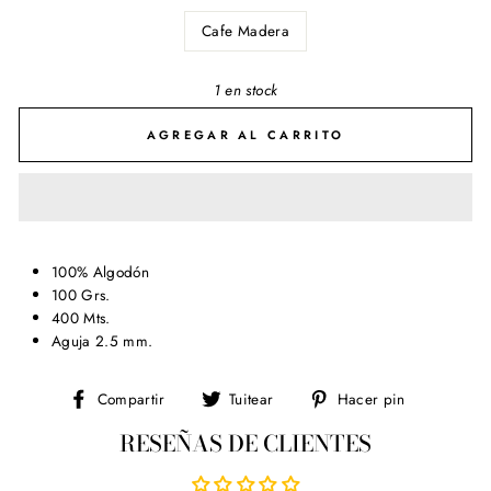
Cafe Madera
1 en stock
AGREGAR AL CARRITO
100% Algodón
100 Grs.
400 Mts.
Aguja 2.5 mm.
Compartir
Tuitear
Pinear
Compartir
Tuitear
Hacer pin
en
en
en
RESEÑAS DE CLIENTES
Facebook
Twitter
Pinterest