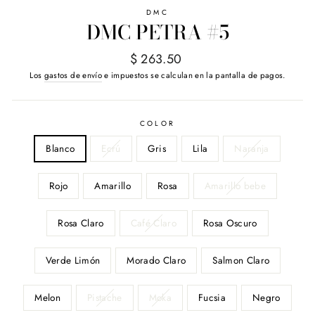
DMC
DMC PETRA #5
Precio
$ 263.50
habitual
Los
gastos de envío
e impuestos se calculan en la pantalla de pagos.
COLOR
Blanco
Ecrú
Gris
Lila
Naranja
Rojo
Amarillo
Rosa
Amarillo bebe
Rosa Claro
Café Claro
Rosa Oscuro
Verde Limón
Morado Claro
Salmon Claro
Melon
Pistache
Moka
Fucsia
Negro