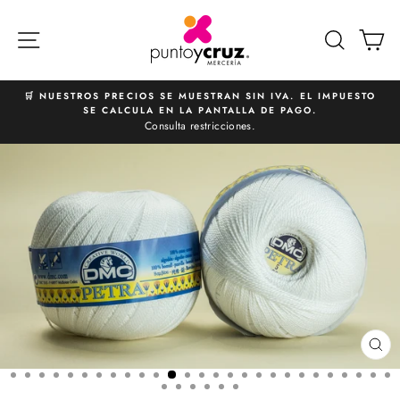
Ir
directamente
NAVEGACIÓN
BUSCA
C
al
contenido
🛒 NUESTROS PRECIOS SE MUESTRAN SIN IVA. EL IMPUESTO
SE CALCULA EN LA PANTALLA DE PAGO.
diapositivas
Consulta restricciones.
pausa
CE
(E