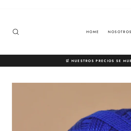
Ir
directamente
al
contenido
BUSCAR
HOME
NOSOTRO
🛒 NUESTROS PRECIOS SE MU