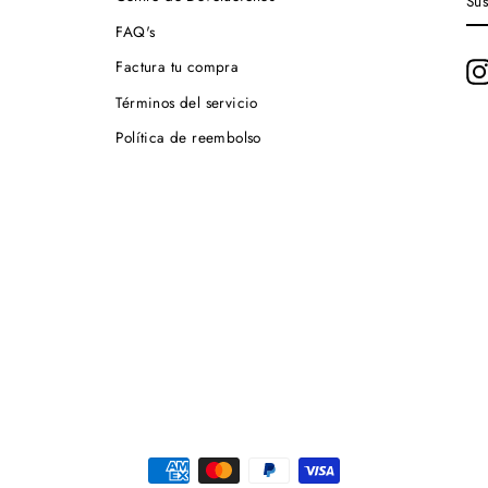
A
NU
FAQ's
LI
DE
Factura tu compra
CO
Términos del servicio
Política de reembolso