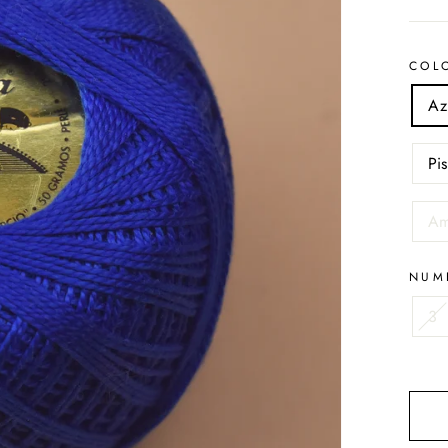
COL
Az
Pi
Am
NUM
3