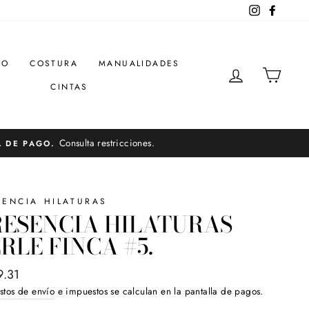
Instagram
Facebo
DO
COSTURA
MANUALIDADES
INGRESAR
CARR
CINTAS
Consulta restricciones.
A DE PAGO.
SENCIA HILATURAS
RESENCIA HILATURAS
RLE FINCA #5.
o
9.31
ual
stos de envío
e impuestos se calculan en la pantalla de pagos.