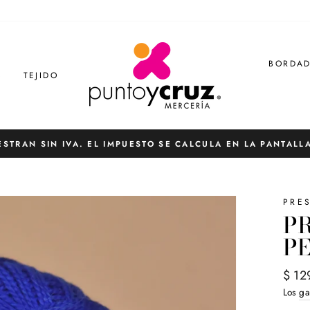
BORDA
S
TEJIDO
ESTRAN SIN IVA. EL IMPUESTO SE CALCULA EN LA PANTALL
diapositivas
pausa
PRE
P
PE
Preci
$ 12
habit
Los
ga