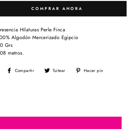
COMPRAR AHORA
resencia Hilaturas Perle Finca
00% Algodón Mercerizado Egipcio
0 Grs
08 metros.
Compartir
Tuitear
Pinear
Compartir
Tuitear
Hacer pin
en
en
en
Facebook
Twitter
Pinterest