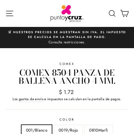
Ir
directamente
NAVEGACIÓN
BUSCA
C
al
contenido
🛒 NUESTROS PRECIOS SE MUESTRAN SIN IVA. EL IMPUESTO
SE CALCULA EN LA PANTALLA DE PAGO.
diapositivas
Consulta restricciones.
pausa
COMEX
COMEX 8504 PANZA DE
BALLENA ANCHO 4 MM.
Precio
$ 1.72
habitual
Los
gastos de envío
e impuestos se calculan en la pantalla de pagos.
COLOR
001/Blanco
0019/Rojo
0810Marfi