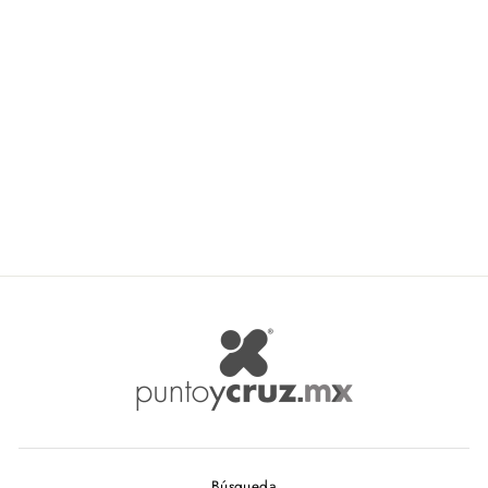
Comex 8504 Panza de
Ballena Ancho 4 mm.
COMEX
De $ 1.72
Búsqueda