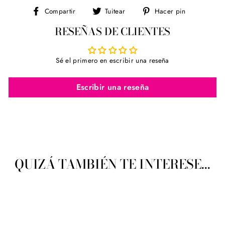
Compartir
Tuitear
Pinear
Compartir
Tuitear
Hacer pin
en
en
en
RESEÑAS DE CLIENTES
Facebook
Twitter
Pinterest
Sé el primero en escribir una reseña
Escribir una reseña
QUIZÁ TAMBIÉN TE INTERESE...