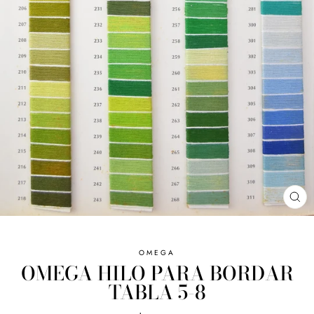
CE
(E
OMEGA
OMEGA HILO PARA BORDAR
TABLA 5-8