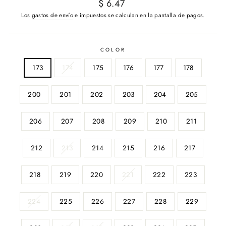
Precio
$ 6.47
habitual
Los
gastos de envío
e impuestos se calculan en la pantalla de pagos.
COLOR
173
174
175
176
177
178
200
201
202
203
204
205
206
207
208
209
210
211
212
213
214
215
216
217
218
219
220
221
222
223
224
225
226
227
228
229