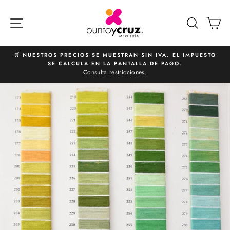
Ir
directamente
NAVEGACIÓN
BUSCA
C
al
contenido
🛒 NUESTROS PRECIOS SE MUESTRAN SIN IVA. EL IMPUESTO
SE CALCULA EN LA PANTALLA DE PAGO.
diapositivas
Consulta restricciones.
pausa