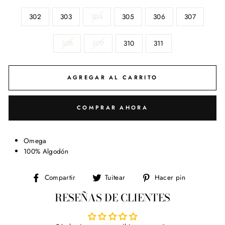
302
303
304
305
306
307
308
309
310
311
AGREGAR AL CARRITO
COMPRAR AHORA
Omega
100% Algodón
Compartir
Tuitear
Pinear
Compartir
Tuitear
Hacer pin
en
en
en
RESEÑAS DE CLIENTES
Facebook
Twitter
Pinterest