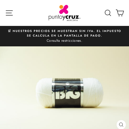
Ir
directamente
NAVEGACIÓN
BUSCA
C
al
contenido
🛒 NUESTROS PRECIOS SE MUESTRAN SIN IVA. EL IMPUESTO
SE CALCULA EN LA PANTALLA DE PAGO.
diapositivas
Consulta restricciones.
pausa
CE