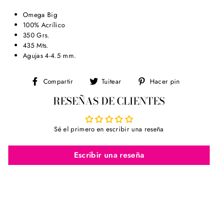
Omega Big
100% Acrílico
350 Grs.
435 Mts.
Agujas 4-4.5 mm.
Compartir
Tuitear
Pinear
Compartir
Tuitear
Hacer pin
en
en
en
RESEÑAS DE CLIENTES
Facebook
Twitter
Pinterest
Sé el primero en escribir una reseña
Escribir una reseña