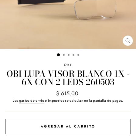
CE
(E
OBI
OBI LUPA VISOR BLANCO 1X -
6X CON 2 LEDS 260503
Precio
$ 615.00
habitual
Los
gastos de envío
e impuestos se calculan en la pantalla de pagos.
AGREGAR AL CARRITO