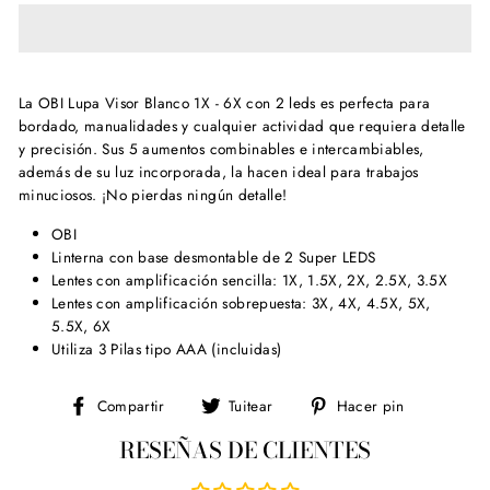
La OBI Lupa Visor Blanco 1X - 6X con 2 leds es perfecta para
bordado, manualidades y cualquier actividad que requiera detalle
y precisión. Sus 5 aumentos combinables e intercambiables,
además de su luz incorporada, la hacen ideal para trabajos
minuciosos. ¡No pierdas ningún detalle!
OBI
Linterna con base desmontable de 2 Super LEDS
Lentes con amplificación sencilla: 1X, 1.5X, 2X, 2.5X, 3.5X
Lentes con amplificación sobrepuesta: 3X, 4X, 4.5X, 5X,
5.5X, 6X
Utiliza 3 Pilas tipo AAA (incluidas)
Compartir
Tuitear
Pinear
Compartir
Tuitear
Hacer pin
en
en
en
RESEÑAS DE CLIENTES
Facebook
Twitter
Pinterest