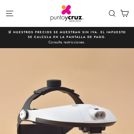
Ir
directamente
NAVEGACIÓN
BUSCA
C
al
contenido
🛒 NUESTROS PRECIOS SE MUESTRAN SIN IVA. EL IMPUESTO
SE CALCULA EN LA PANTALLA DE PAGO.
diapositivas
Consulta restricciones.
pausa