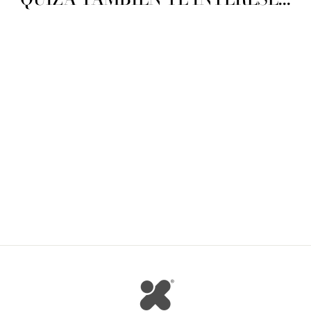
Katia Nomada
KATIA
$ 272.00