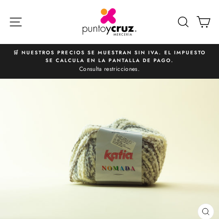
Ir
directamente
NAVEGACIÓN
BUSCA
C
al
contenido
🛒 NUESTROS PRECIOS SE MUESTRAN SIN IVA. EL IMPUESTO
SE CALCULA EN LA PANTALLA DE PAGO.
diapositivas
Consulta restricciones.
pausa
CE