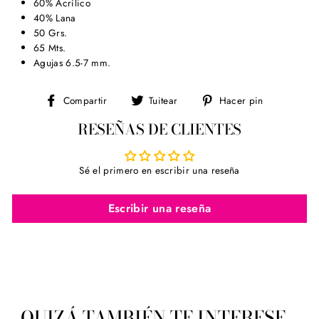
60% Acrílico
40% Lana
50 Grs.
65 Mts.
Agujas 6.5-7 mm.
Compartir
Tuitear
Pinear
Compartir
Tuitear
Hacer pin
en
en
en
RESEÑAS DE CLIENTES
Facebook
Twitter
Pinterest
Sé el primero en escribir una reseña
Escribir una reseña
QUIZÁ TAMBIÉN TE INTERESE...