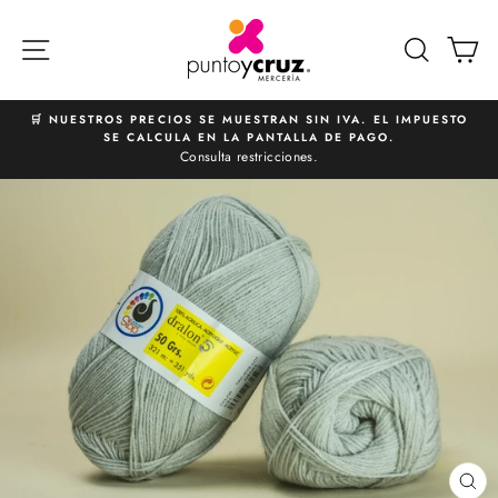
Ir
directamente
NAVEGACIÓN
BUSCA
C
al
contenido
🛒 NUESTROS PRECIOS SE MUESTRAN SIN IVA. EL IMPUESTO
SE CALCULA EN LA PANTALLA DE PAGO.
diapositivas
Consulta restricciones.
pausa
CE