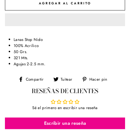
AGREGAR AL CARRITO
Lanas Stop Nido
100% Acrilico
50 Grs.
321 Mts.
Agujas 2-2.5 mm.
Compartir
Tuitear
Pinear
Compartir
Tuitear
Hacer pin
en
en
en
RESEÑAS DE CLIENTES
Facebook
Twitter
Pinterest
Sé el primero en escribir una reseña
Escribir una reseña