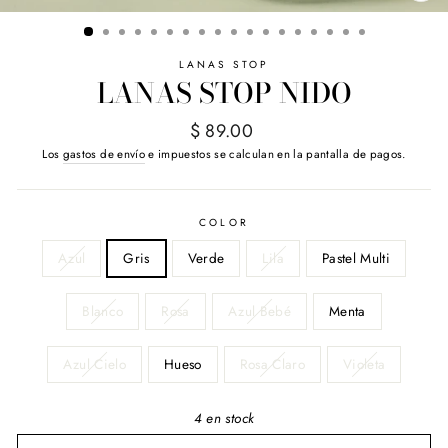
(E
LANAS STOP
LANAS STOP NIDO
Precio
$ 89.00
habitual
Los
gastos de envío
e impuestos se calculan en la pantalla de pagos.
COLOR
Azul
Gris
Verde
Lila
Pastel Multi
Blanco
Rosa
Azul Bebé
Menta
Azul Cielo
Hueso
Rosa Claro
Violeta
4 en stock