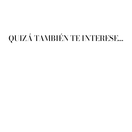
QUIZÁ TAMBIÉN TE INTERESE...
Lanas Stop Nido
LANAS STOP
$ 89.00