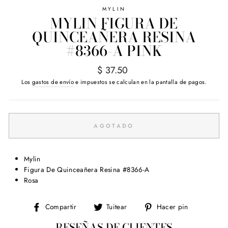
MYLIN
MYLIN FIGURA DE
QUINCEAÑERA RESINA
#8366-A PINK
Precio
$ 37.50
habitual
Los
gastos de envío
e impuestos se calculan en la pantalla de pagos.
AGOTADO
Mylin
Figura De Quinceañera Resina #8366-A
Rosa
Compartir
Tuitear
Pinear
Compartir
Tuitear
Hacer pin
en
en
en
RESEÑAS DE CLIENTES
Facebook
Twitter
Pinterest