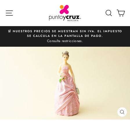
Ir
directamente
NAVEGACIÓN
BUSCA
C
al
contenido
🛒 NUESTROS PRECIOS SE MUESTRAN SIN IVA. EL IMPUESTO
SE CALCULA EN LA PANTALLA DE PAGO.
diapositivas
Consulta restricciones.
pausa
CE
(E