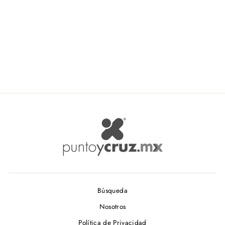
Mylin Figura De
Quinceañera Resina #8366-
A Pink
MYLIN
$ 37.50
Búsqueda
Nosotros
Política de Privacidad